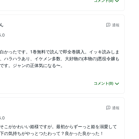
コメント(
0
)
ん
通報
5.0
白かったです。1巻無料で読んで即全巻購入。イッキ読みしま
、ハラハラあり、イケメン多数、大好物の(本物の)悪役令嬢も
です。ジャンの正体気になる〜。
コメント(
0
)
通報
5.0
そこがかわいい姫様ですが。最初からずーっと姫を溺愛して
下の気持ちがやっとつたわって？良かった良かった！