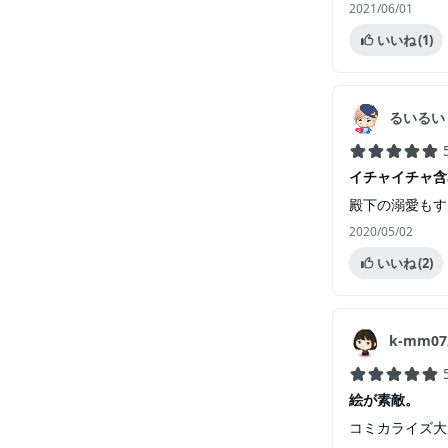
2021/06/01
いいね
(1)
るいるい
イチャイチャ含
殿下の溺愛もす
2020/05/02
いいね
(2)
k-mm07
絵が素敵。
コミカライズ大