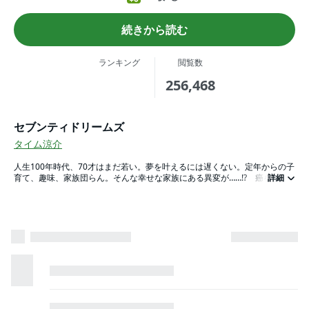
続きから読む
ランキング
閲覧数
256,468
セブンティドリームズ
タイム涼介
人生100年時代、70才はまだ若い。夢を叶えるには遅くない。定年からの子
育て、趣味、家族団らん。そんな幸せな家族にある異変が……!? 癌を告知
詳細
された父親、その時、家族は……!? SNSで話題沸騰の『セブンティウイザ
ン』の続編！ 涙なしでは読めない「終活コミック」始動！