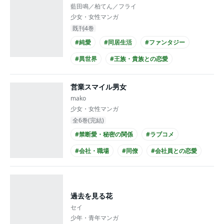
藍田鳴／柏てん／フライ
少女・女性マンガ
既刊4巻
#純愛
#同居生活
#ファンタジー
#異世界
#王族・貴族との恋愛
#クール男子
#主人公が10代女性
営業スマイル男女
#コミカライズ化
mako
少女・女性マンガ
全6巻(完結)
#禁断愛・秘密の関係
#ラブコメ
#会社・職場
#同僚
#会社員との恋愛
#爽やかイケメン
#主人公が20代女性
#主人公が会社員
#スーツ
過去を見る花
セイ
少年・青年マンガ