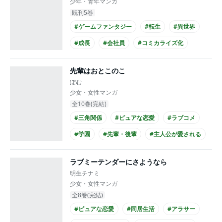
少年・青年マンガ
既刊5巻
#ゲームファンタジー
#転生
#異世界
#成長
#会社員
#コミカライズ化
先輩はおとこのこ
ぽむ
少女・女性マンガ
全10巻(完結)
#三角関係
#ピュアな恋愛
#ラブコメ
#学園
#先輩・後輩
#主人公が愛される
#高校生との恋愛
#爽やかイケメン
ラブミーテンダーにさようなら
#次にくるマンガ大賞
#主人公が10代女性
明生チナミ
少女・女性マンガ
全8巻(完結)
#ピュアな恋愛
#同居生活
#アラサー