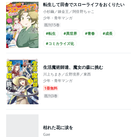
転生して田舎でスローライフをおくりたい
小杉繭／錬金王／阿倍野ちゃこ
少年・青年マンガ
既刊15巻
#転生
#異世界
#青春
#成長
#コミカライズ化
生活魔術師達、魔女の森に挑む
川上ちまき／丘野境界／東西
少年・青年マンガ
1冊無料
既刊3巻
枯れた花に涙を
Gae