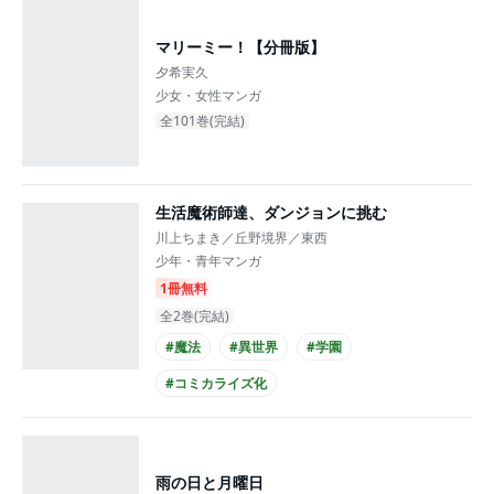
マリーミー！【分冊版】
夕希実久
少女・女性マンガ
全101巻(完結)
生活魔術師達、ダンジョンに挑む
川上ちまき／丘野境界／東西
少年・青年マンガ
1冊無料
全2巻(完結)
#魔法
#異世界
#学園
#コミカライズ化
雨の日と月曜日