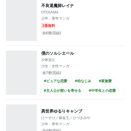
不良退魔師レイナ
OTOSAMA
少年・青年マンガ
2冊無料
全6巻(完結)
僕のソルシエール
夕希実久
少女・女性マンガ
全7巻(完結)
#ピュアな恋愛
#幼なじみ
#家族愛
#主人公が想いを寄せる
#中学生との恋愛
#ミステリアス男子
#主人公が10代女性
#主人公が中学生
異世界ゆるりキャンプ
けーすけ／錬金王／ひづきみや
少年・青年マンガ
全4巻(完結)