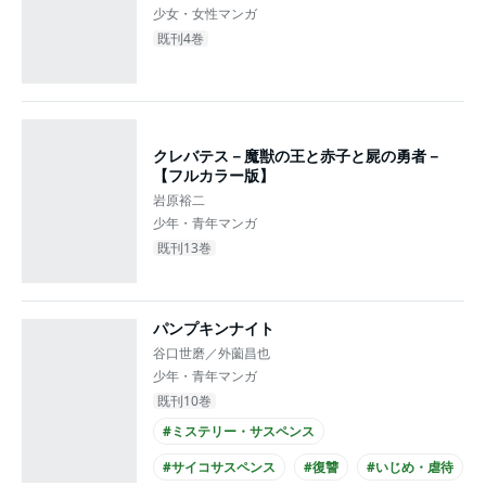
少女・女性マンガ
既刊4巻
クレバテス－魔獣の王と赤子と屍の勇者－
【フルカラー版】
岩原裕二
少年・青年マンガ
既刊13巻
パンプキンナイト
谷口世磨／外薗昌也
少年・青年マンガ
既刊10巻
#ミステリー・サスペンス
#サイコサスペンス
#復讐
#いじめ・虐待