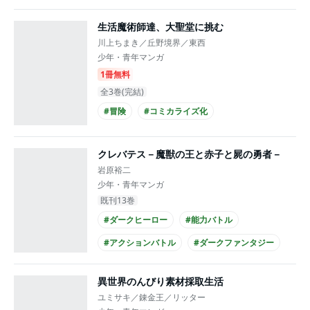
#緊迫感あふれる
#とてもバイオレンス
生活魔術師達、大聖堂に挑む
#高校生
川上ちまき／丘野境界／東西
少年・青年マンガ
1冊無料
全3巻(完結)
#冒険
#コミカライズ化
クレバテス－魔獣の王と赤子と屍の勇者－
岩原裕二
少年・青年マンガ
既刊13巻
#ダークヒーロー
#能力バトル
#アクションバトル
#ダークファンタジー
#異世界
#深まる謎
#とてもバイオレンス
異世界のんびり素材採取生活
#成長
#アニメ化
ユミサキ／錬金王／リッター