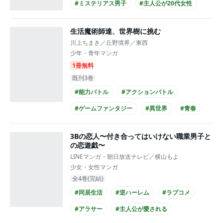
#ミステリアス男子
#主人公が20代女性
#主人公が会社員
生活魔術師達、世界樹に挑む
川上ちまき／丘野境界／東西
少年・青年マンガ
1冊無料
既刊3巻
#能力バトル
#アクションバトル
#ゲームファンタジー
#異世界
#青春
#コミカライズ化
3Bの恋人〜付き合ってはいけない職業男子と
の恋遊戯〜
LINEマンガ・朝日放送テレビ／横山もよ
少女・女性マンガ
全4巻(完結)
#同居生活
#逆ハーレム
#ラブコメ
#アラサー
#主人公が愛される