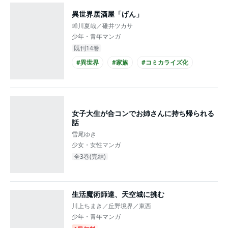
異世界居酒屋「げん」
蝉川夏哉／碓井ツカサ
少年・青年マンガ
既刊14巻
#異世界
#家族
#コミカライズ化
女子大生が合コンでお姉さんに持ち帰られる
話
雪尾ゆき
少女・女性マンガ
全3巻(完結)
生活魔術師達、天空城に挑む
川上ちまき／丘野境界／東西
少年・青年マンガ