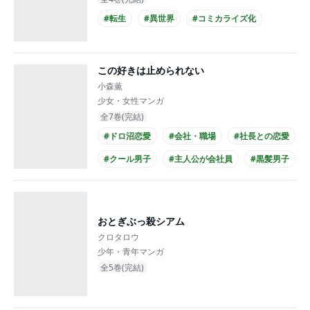
#転生
#異世界
#コミカライズ化
この好きは止められない
小森薫
少女・女性マンガ
全7巻(完結)
#ドロ沼恋愛
#会社・職場
#社長との恋愛
#クール男子
#主人公が会社員
#黒髪男子
#スーツ
おとぎぶっ殺シアム
クロタロウ
少年・青年マンガ
全5巻(完結)