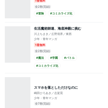
1冊無料
全2巻(完結)
#冒険
#コミカライズ化
生活魔術師達、海底神殿に挑む
川上ちまき／丘野境界／東西
少年・青年マンガ
1冊無料
全2巻(完結)
#魔法
#学園
#バトル
#コミカライズ化
スマホを落としただけなのに
嶋田ひろあき／志駕晃
少年・青年マンガ
全7巻(完結)