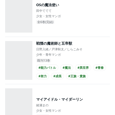
OSの魔法使い
田中ててて
少女・女性マンガ
全6巻(完結)
戦慄の魔術師と五帝獣
日野入緒／戸津秋太／しらこみそ
少年・青年マンガ
既刊13巻
#能力バトル
#魔法
#異世界
#青春
#努力
#成長
#王族・貴族
#コミカライズ化
マイアイドル・マイダーリン
綾瀬まの
少女・女性マンガ