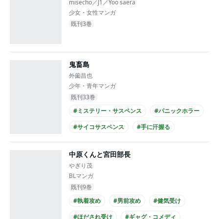
misecho／J1／Yoo saera
少女・女性マンガ
既刊3巻
鬼畜島
外薗昌也
少年・青年マンガ
既刊33巻
#ミステリー・サスペンス
#パニックホラー
#サイコサスペンス
#手に汗握る
#とてもバイオレンス
#大学生
中原くんと宮田部長
やぎり茂
BLマンガ
既刊9巻
#執着攻め
#男前攻め
#健気受け
#ほだされ受け
#ギャグ・コメディ