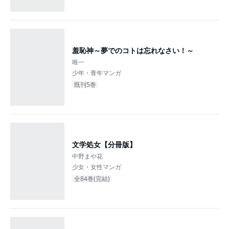
羞恥神～夢でのコトは忘れなさい！～
唯一
少年・青年マンガ
既刊5巻
文学処女【分冊版】
中野まや花
少女・女性マンガ
全84巻(完結)