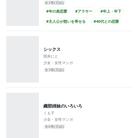
全3巻(完結)
#年の差恋愛
#アラサー
#年上・年下
#主人公が想いを寄せる
#40代との恋愛
#ひねくれ男子
#クール男子
#主人公が20代女性
#メガネ男子
シックス
#黒髪男子
照井にと
少女・女性マンガ
全3巻(完結)
織部姉妹のいろいろ
くも子
少女・女性マンガ
全6巻(完結)