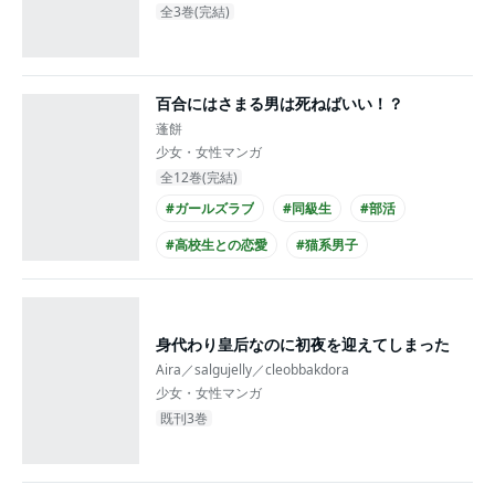
全3巻(完結)
百合にはさまる男は死ねばいい！？
蓬餅
少女・女性マンガ
全12巻(完結)
#ガールズラブ
#同級生
#部活
#高校生との恋愛
#猫系男子
#主人公が10代女性
#主人公が高校生
身代わり皇后なのに初夜を迎えてしまった
Aira／salgujelly／cleobbakdora
少女・女性マンガ
既刊3巻