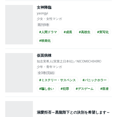
#ミュージシャンとの恋愛
#プレイボーイ
女神降臨
#ひねくれ男子
#主人公が20代女性
yaongyi
#実写化
少女・女性マンガ
既刊9巻
#人間ドラマ
#成長
#高校生
#実写化
#映画化
仮面病棟
知念実希人(実業之日本社)／NICOMICHIHIRO
少年・青年マンガ
全3巻(完結)
#ミステリー・サスペンス
#パニックホラー
#騙し合い
#犯罪
#デスゲーム
#医者
#緊迫感あふれる
#謎が謎を呼ぶ
#せつなすぎる
#会社・職場
溺愛拒否～黒龍陛下との決別を希望します～