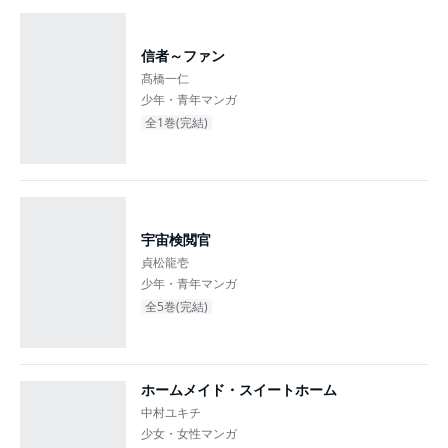
信者～ファン
髙橋一仁
少年・青年マンガ
全1巻(完結)
宇宙検閲官
貞松龍壱
少年・青年マンガ
全5巻(完結)
ホームメイド・スイートホーム
中村ユキチ
少女・女性マンガ