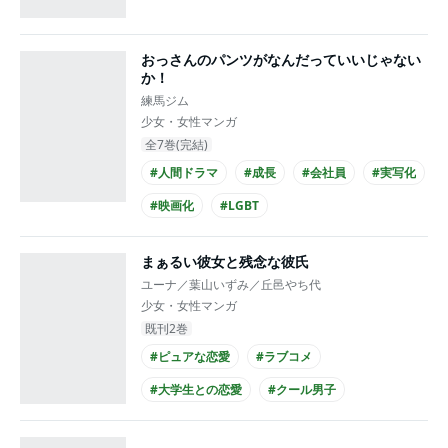
おっさんのパンツがなんだっていいじゃない
か！
練馬ジム
少女・女性マンガ
全7巻(完結)
#人間ドラマ
#成長
#会社員
#実写化
#映画化
#LGBT
まぁるい彼女と残念な彼氏
ユーナ／葉山いずみ／丘邑やち代
少女・女性マンガ
既刊2巻
#ピュアな恋愛
#ラブコメ
#大学生との恋愛
#クール男子
#主人公が20代女性
#主人公が看護師