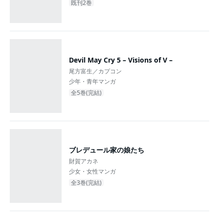
既刊2巻
Devil May Cry 5 – Visions of V –
尾方富生／カプコン
少年・青年マンガ
全5巻(完結)
ブレデュール家の娘たち
財賀アカネ
少女・女性マンガ
全3巻(完結)