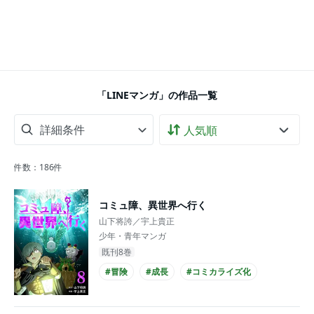
「LINEマンガ」の作品一覧
詳細条件
件数：
186
件
コミュ障、異世界へ行く
山下将誇／宇上貴正
少年・青年マンガ
既刊8巻
#冒険
#成長
#コミカライズ化