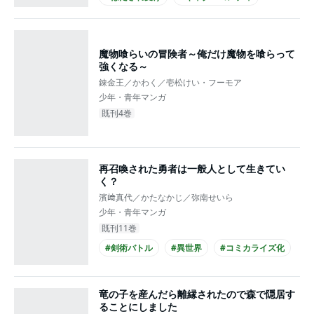
#シュール
#先輩・後輩
#年下攻め
#高校生攻め
#高校生受け
魔物喰らいの冒険者～俺だけ魔物を喰らって
強くなる～
錬金王／かわく／壱松けい・フーモア
少年・青年マンガ
既刊4巻
再召喚された勇者は一般人として生きてい
く？
濱﨑真代／かたなかじ／弥南せいら
少年・青年マンガ
既刊11巻
#剣術バトル
#異世界
#コミカライズ化
竜の子を産んだら離縁されたので森で隠居す
ることにしました