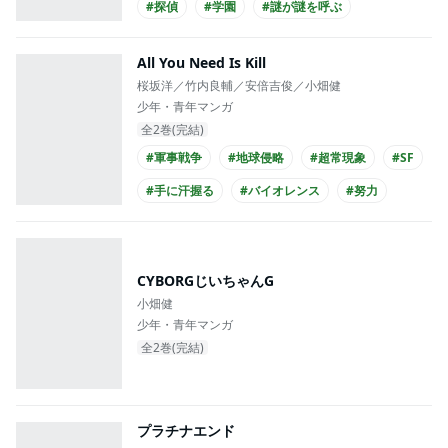
#探偵
#学園
#謎が謎を呼ぶ
All You Need Is Kill
桜坂洋／竹内良輔／安倍吉俊／小畑健
少年・青年マンガ
全2巻(完結)
#軍事戦争
#地球侵略
#超常現象
#SF
#手に汗握る
#バイオレンス
#努力
#成長
#戦場
#アニメ化
CYBORGじいちゃんG
小畑健
少年・青年マンガ
全2巻(完結)
プラチナエンド