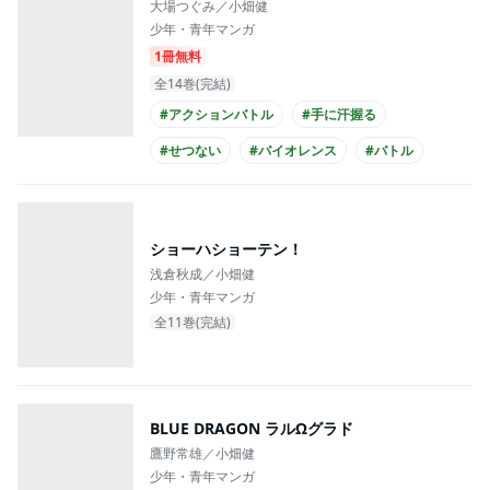
大場つぐみ／小畑健
少年・青年マンガ
1冊無料
全14巻(完結)
#アクションバトル
#手に汗握る
#せつない
#バイオレンス
#バトル
#青春
#高校生
#書店員が選んだコミック
#アニメ化
ショーハショーテン！
浅倉秋成／小畑健
少年・青年マンガ
全11巻(完結)
BLUE DRAGON ラルΩグラド
鷹野常雄／小畑健
少年・青年マンガ