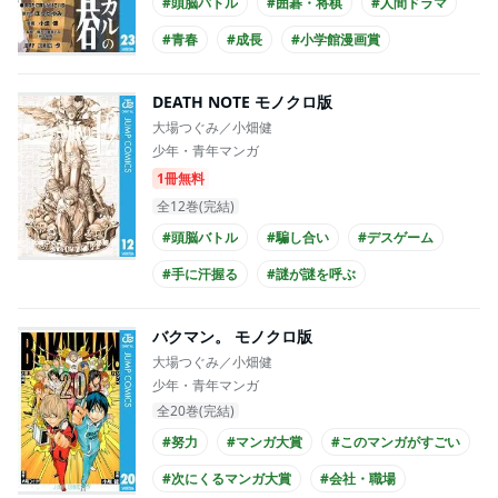
#頭脳バトル
#囲碁・将棋
#人間ドラマ
#青春
#成長
#小学館漫画賞
#手塚治虫文化賞
#アニメ化
DEATH NOTE モノクロ版
大場つぐみ／小畑健
少年・青年マンガ
1冊無料
全12巻(完結)
#頭脳バトル
#騙し合い
#デスゲーム
#手に汗握る
#謎が謎を呼ぶ
#せつなすぎる
#バイオレンス
#ホラー
バクマン。 モノクロ版
#心の闇
#このマンガがすごい
大場つぐみ／小畑健
少年・青年マンガ
全20巻(完結)
#努力
#マンガ大賞
#このマンガがすごい
#次にくるマンガ大賞
#会社・職場