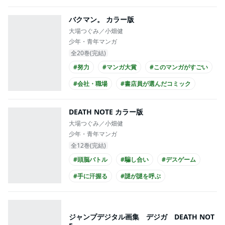
#書店員が選んだコミック
#アニメ化
バクマン。 カラー版
#実写化
#映画化
#ananマンガ大賞
大場つぐみ／小畑健
少年・青年マンガ
全20巻(完結)
#努力
#マンガ大賞
#このマンガがすごい
#会社・職場
#書店員が選んだコミック
#ananマンガ大賞
DEATH NOTE カラー版
大場つぐみ／小畑健
少年・青年マンガ
全12巻(完結)
#頭脳バトル
#騙し合い
#デスゲーム
#手に汗握る
#謎が謎を呼ぶ
#せつなすぎる
#バイオレンス
#ホラー
#心の闇
#このマンガがすごい
ジャンプデジタル画集 デジガ DEATH NOT