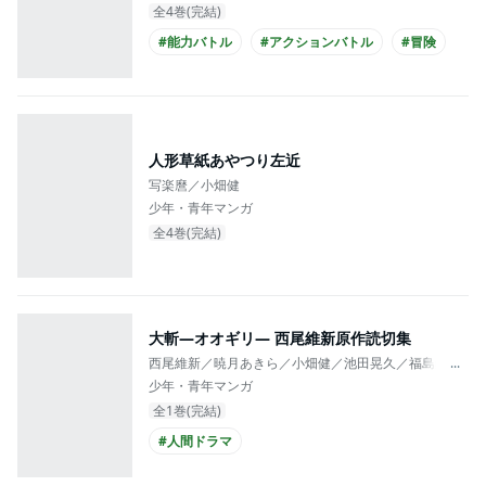
全4巻(完結)
#能力バトル
#アクションバトル
#冒険
人形草紙あやつり左近
写楽麿／小畑健
少年・青年マンガ
全4巻(完結)
大斬―オオギリ― 西尾維新原作読切集
西尾維新／暁月あきら／小畑健／池田晃久／福島鉄平／
...
少年・青年マンガ
全1巻(完結)
#人間ドラマ