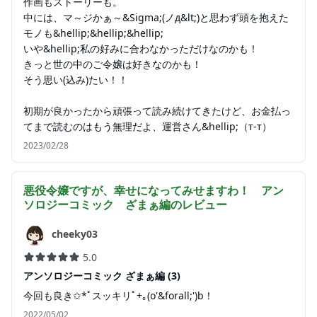
作画もストーリーも。
中には、マ～ジかぁ～&Sigma;(ノд&lt;)と思わず頭を抱えた
モノも&hellip;&hellip;&hellip;
いや&hellip;私の好みに合わなかっただけなのかも！
きっと世の中のご令嬢は好きなのかも！
そう思い(込み)たい！！
初期が良かったから頑張って読み続けてきたけど、お金払っ
てまで読むのはもう無理だよ、運営さん&hellip;（т-т）
2023/02/28
悪役令嬢ですが、幸せになってみせますわ！ アン
ソロジーコミック ざまぁ編
のレビュー
cheeky03
5.0
アンソロジーコミック ざまぁ編 (3)
今回も良き✩*ﾟスッキリﾟ+｡(о'&forall;')b！
2022/05/02