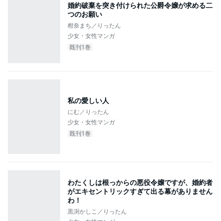
婚約破棄を突き付けられた公爵令嬢が求める二
つのお願い
柑奈まち／りったん
少女・女性マンガ
既刊1巻
私の愛しい人
にむ／りったん
少女・女性マンガ
既刊1巻
わたくしは根っからの悪役令嬢ですが、婚約者
がエキセントリックすぎて出る幕がありません
わ！
黒渕かしこ／りったん