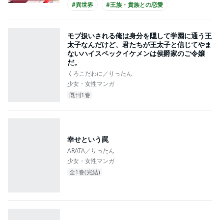
#異世界
#王族・貴族との恋愛
#爽やかイケメン
#主人公が10代女性
モブ扱いされる俺は身分を隠して学園に通う王
#コミカライズ化
太子なんだけど、君たちが王太子と信じてやま
ないハイスペックイケメンは侯爵家のご令嬢
だ。
くろこだわに／りったん
少女・女性マンガ
既刊1巻
幸せという罠
ARATA／りったん
少女・女性マンガ
全1巻(完結)