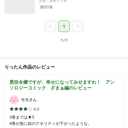
少女・女性マンガ
既刊1巻
1
1 / 1
りったん
作品のレビュー
悪役令嬢ですが、幸せになってみせますわ！ アン
ソロジーコミック ざまぁ編
のレビュー
モモさん
4.0
3巻までは★5
4巻が急に絵のクオリティが下がったような。