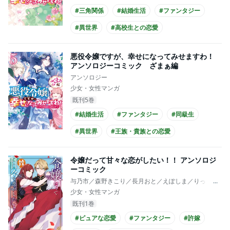
#三角関係
#結婚生活
#ファンタジー
#異世界
#高校生との恋愛
#爽やかイケメン
#王子様系男子
悪役令嬢ですが、幸せになってみせますわ！
#主人公が10代女性
#主人公が高校生
アンソロジーコミック ざまぁ編
アンソロジー
#制服
少女・女性マンガ
既刊5巻
#結婚生活
#ファンタジー
#同級生
#異世界
#王族・貴族との恋愛
#爽やかイケメン
#メガネ男子
令嬢だって甘々な恋がしたい！！ アンソロジ
ーコミック
与乃市／森野きこり／長月おと／えぽしま／りったん／
...
少女・女性マンガ
既刊1巻
#ピュアな恋愛
#ファンタジー
#許嫁