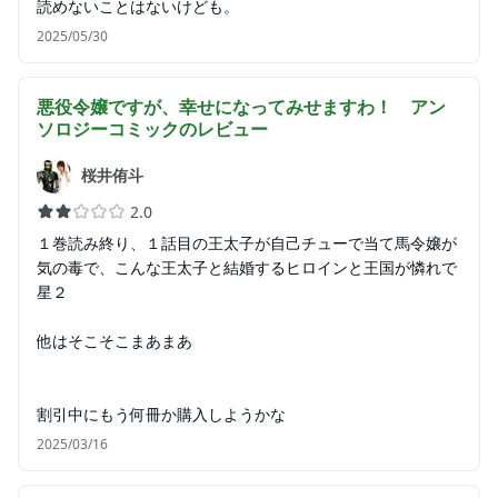
読めないことはないけども。
2025/05/30
悪役令嬢ですが、幸せになってみせますわ！ アン
ソロジーコミック
のレビュー
桜井侑斗
2.0
１巻読み終り、１話目の王太子が自己チューで当て馬令嬢が
気の毒で、こんな王太子と結婚するヒロインと王国が憐れで
星２
他はそこそこまあまあ
割引中にもう何冊か購入しようかな
2025/03/16