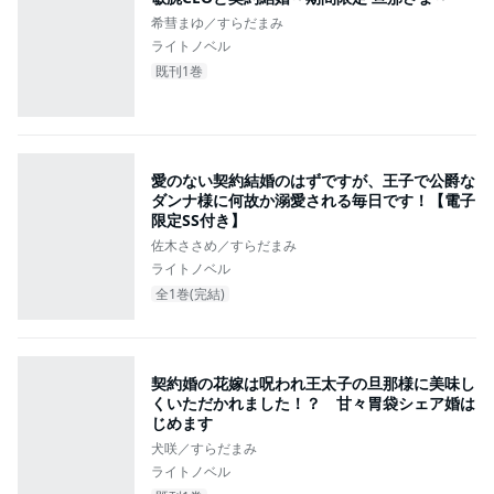
希彗まゆ／すらだまみ
ライトノベル
既刊1巻
愛のない契約結婚のはずですが、王子で公爵な
ダンナ様に何故か溺愛される毎日です！【電子
限定SS付き】
佐木ささめ／すらだまみ
ライトノベル
全1巻(完結)
契約婚の花嫁は呪われ王太子の旦那様に美味し
くいただかれました！？ 甘々胃袋シェア婚は
じめます
犬咲／すらだまみ
ライトノベル