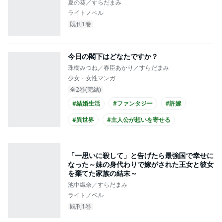
夏の葵／すらだまみ
ライトノベル
既刊1巻
今日の閣下はどなたですか？
珠樹みつね／春臣あかり／すらだまみ
少女・女性マンガ
全2巻(完結)
#結婚生活
#ファンタジー
#許嫁
#異世界
#主人公が想いを寄せる
#王族・貴族との恋愛
#クール男子
#コミカライズ化
「一思いに殺して」と告げたら最強国で幸せに
なった～妹の身代わりで嫁がされた王女と彼女
を棄てた家族の結末～
池中織奈／すらだまみ
ライトノベル
既刊1巻