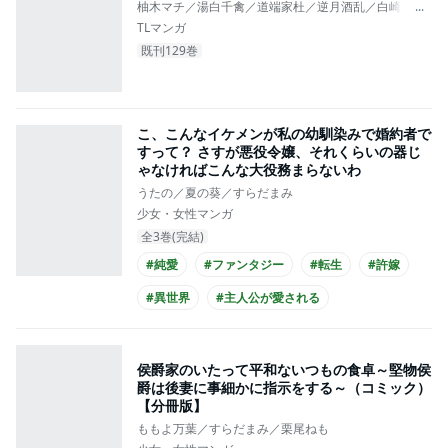
柚木マチ／湯白千禽／道端家杜／逆月酒乱／白崎詩乃／園
...
TLマンガ
既刊129巻
こ、こんなイケメンが私の幼馴染みで婚約者で
すって？ さすが悪役令嬢、それくらいの器じ
ゃなければこんな大役務まらないわ
うたの／夏の葵／すらだまみ
少女・女性マンガ
全3巻(完結)
#純愛
#ファンタジー
#転生
#許嫁
#異世界
#主人公が愛される
#王子様との恋愛
#クール男子
#主人公が10代女性
#コミカライズ化
侯爵家のいたって平和ないつもの食卓～堅物侯
爵は後妻に事細かに指示をする～（コミック）
【分冊版】
ももよ万葉／すらだまみ／栗尾ねも