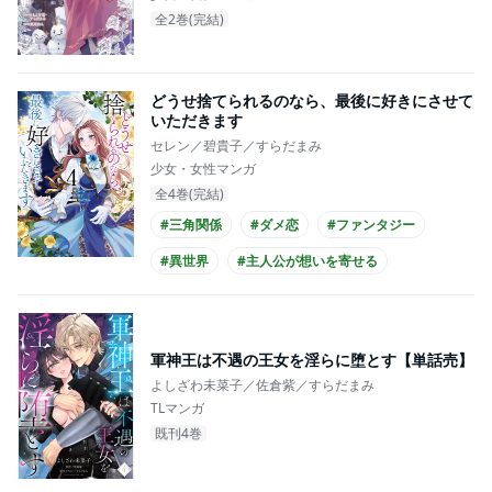
全2巻(完結)
どうせ捨てられるのなら、最後に好きにさせて
いただきます
セレン／碧貴子／すらだまみ
少女・女性マンガ
全4巻(完結)
#三角関係
#ダメ恋
#ファンタジー
#異世界
#主人公が想いを寄せる
#王族・貴族との恋愛
#ひねくれ男子
#コミカライズ化
軍神王は不遇の王女を淫らに堕とす【単話売】
よしざわ未菜子／佐倉紫／すらだまみ
TLマンガ
既刊4巻