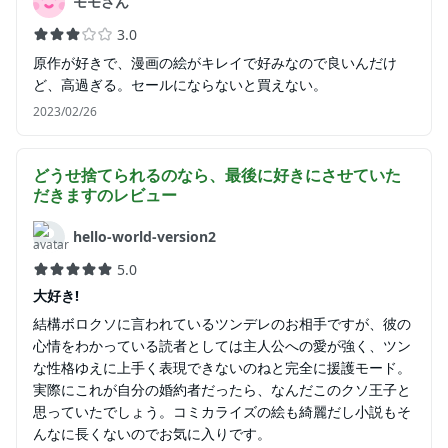
モモさん
3.0
原作が好きで、漫画の絵がキレイで好みなので良いんだけ
ど、高過ぎる。セールにならないと買えない。
2023/02/26
どうせ捨てられるのなら、最後に好きにさせていた
だきます
のレビュー
hello-world-version2
5.0
大好き!
結構ボロクソに言われているツンデレのお相手ですが、彼の
心情をわかっている読者としては主人公への愛が強く、ツン
な性格ゆえに上手く表現できないのねと完全に援護モード。
実際にこれが自分の婚約者だったら、なんだこのクソ王子と
思っていたでしょう。コミカライズの絵も綺麗だし小説もそ
んなに長くないのでお気に入りです。