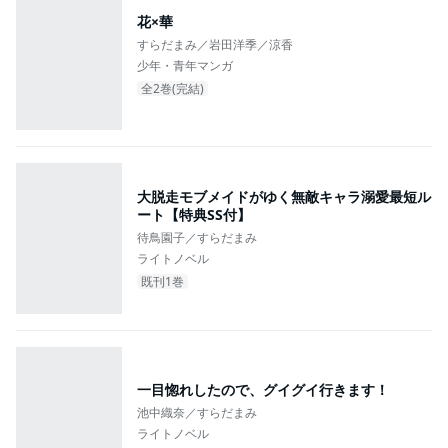
花×華
すらだまみ／岩田洋季／涼香
少年・青年マンガ
全2巻(完結)
大脱走モブメイドがゆく無敵キャラ溺愛最短ル
ート【特典SS付】
待鳥園子／すらだまみ
ライトノベル
既刊1巻
一目惚れしたので、グイグイ行きます！
池中織奈／すらだまみ
ライトノベル