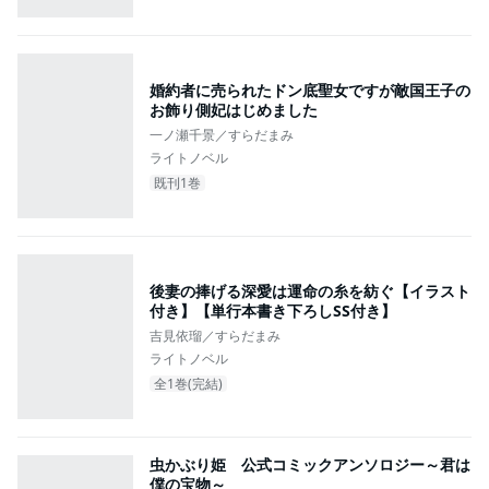
婚約者に売られたドン底聖女ですが敵国王子の
お飾り側妃はじめました
一ノ瀬千景／すらだまみ
ライトノベル
既刊1巻
後妻の捧げる深愛は運命の糸を紡ぐ【イラスト
付き】【単行本書き下ろしSS付き】
吉見依瑠／すらだまみ
ライトノベル
全1巻(完結)
虫かぶり姫 公式コミックアンソロジー～君は
僕の宝物～