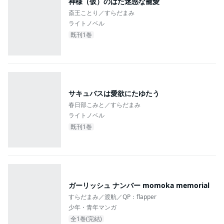
神様（仮）のはた迷惑な寵愛
斎王ことり／すらだまみ
ライトノベル
既刊1巻
サキュバスは愛欲にたゆたう
春日部こみと／すらだまみ
ライトノベル
既刊1巻
ガーリッシュ ナンバー momoka memorial
すらだまみ／渡航／QP：flapper
少年・青年マンガ
全1巻(完結)