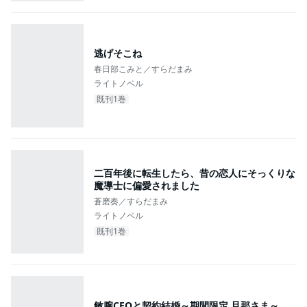
逃げそこね
春日部こみと／すらだまみ
ライトノベル
既刊1巻
二百年後に転生したら、昔の恋人にそっくりな
魔導士に偏愛されました
蒼磨奏／すらだまみ
ライトノベル
既刊1巻
敏腕CEOと契約結婚～期間限定 旦那さま～