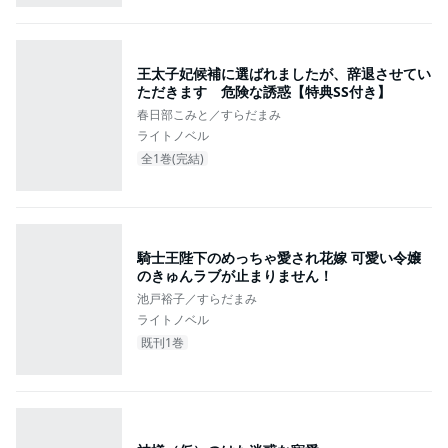
王太子妃候補に選ばれましたが、辞退させてい
ただきます 危険な誘惑【特典SS付き】
春日部こみと／すらだまみ
ライトノベル
全1巻(完結)
騎士王陛下のめっちゃ愛され花嫁 可愛い令嬢
のきゅんラブが止まりません！
池戸裕子／すらだまみ
ライトノベル
既刊1巻