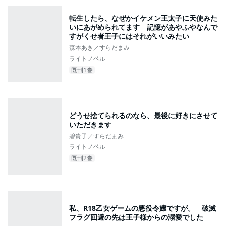
転生したら、なぜかイケメン王太子に天使みた
いにあがめられてます 記憶があやふやなんで
すがくせ者王子にはそれがいいみたい
森本あき／すらだまみ
ライトノベル
既刊1巻
どうせ捨てられるのなら、最後に好きにさせて
いただきます
碧貴子／すらだまみ
ライトノベル
既刊2巻
私、R18乙女ゲームの悪役令嬢ですが。 破滅
フラグ回避の先は王子様からの溺愛でした