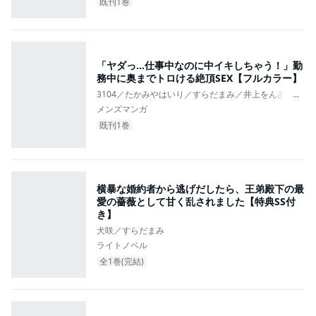
既刊1巻
「ヤダっ…仕事中なのに中イキしちゃう！」勤
務中に奥までトロける絶頂SEX【フルカラー】
3104／たかみやはいり／すらだまみ／井上をんあ／星河
...
メンズマンガ
既刊1巻
横暴な婚約者から逃げだしたら、王弟殿下の最
愛の薔薇として甘く乱されました【特典SS付
き】
犬咲／すらだまみ
ライトノベル
全1巻(完結)