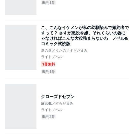
既刊1巻
こ、こんなイケメンが私の幼馴染みで婚約者で
すって？ さすが悪役令嬢、それくらいの器じ
ゃなければこんな大役務まらないわ ノベル&
コミック試読版
夏の葵／うたの／すらだまみ
ライトノベル
1冊無料
既刊1巻
クローズドセブン
麻宮楓／すらだまみ
ライトノベル
既刊2巻