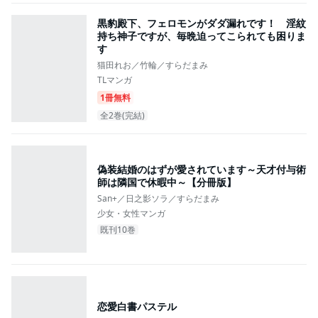
黒豹殿下、フェロモンがダダ漏れです！ 淫紋
持ち神子ですが、毎晩迫ってこられても困りま
す
猫田れお／竹輪／すらだまみ
TLマンガ
1冊無料
全2巻(完結)
偽装結婚のはずが愛されています～天才付与術
師は隣国で休暇中～【分冊版】
San+／日之影ソラ／すらだまみ
少女・女性マンガ
既刊10巻
恋愛白書パステル