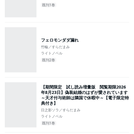
既刊1巻
フェロモンダダ漏れ
竹輪／すらだまみ
ライトノベル
既刊2巻
【期間限定 試し読み増量版 閲覧期限2026
年8月23日】偽装結婚のはずが愛されています
～天才付与術師は隣国で休暇中～【電子限定特
典付き】
日之影ソラ／すらだまみ
ライトノベル
既刊1巻