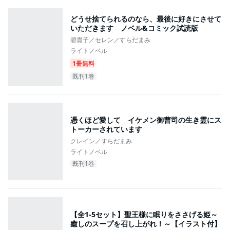
どうせ捨てられるのなら、最後に好きにさせて
いただきます ノベル&コミック試読版
碧貴子／セレン／すらだまみ
ライトノベル
1冊無料
既刊1巻
憑くほど愛して イケメン御曹司の生き霊にス
トーカーされています
クレイン／すらだまみ
ライトノベル
既刊1巻
【全1-5セット】聖王様に眠りをささげる姫～
癒しのスープを召し上がれ！～【イラスト付】