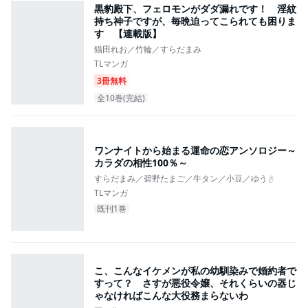
黒豹殿下、フェロモンがダダ漏れです！ 淫紋
持ち神子ですが、毎晩迫ってこられても困りま
す 【連載版】
猫田れお／竹輪／すらだまみ
TLマンガ
3冊無料
全10巻(完結)
ワンナイトから始まる運命の恋アンソロジー～
カラダの相性100％～
すらだまみ／碧野たまご／牛タン／小豆／ゆうき飛鳥／
TLマンガ
既刊1巻
こ、こんなイケメンが私の幼馴染みで婚約者で
すって？ さすが悪役令嬢、それくらいの器じ
ゃなければこんな大役務まらないわ