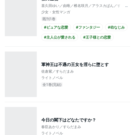
喜久田ゆい／由唯／椎名咲月／アラスカぱん／すらだま
...
少女・女性マンガ
既刊1巻
#ピュアな恋愛
#ファンタジー
#幼なじみ
#主人公が愛される
#王子様との恋愛
#王子様系男子
#主人公が10代女性
軍神王は不遇の王女を淫らに堕とす
佐倉紫／すらだまみ
ライトノベル
全1巻(完結)
今日の閣下はどなたですか？
春臣あかり／すらだまみ
ライトノベル