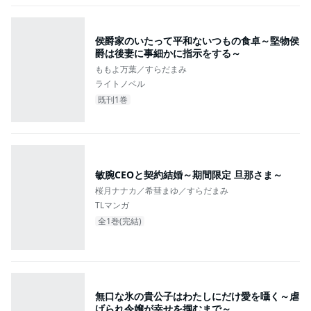
侯爵家のいたって平和ないつもの食卓～堅物侯
爵は後妻に事細かに指示をする～
ももよ万葉／すらだまみ
ライトノベル
既刊1巻
敏腕CEOと契約結婚～期間限定 旦那さま～
桜月ナナカ／希彗まゆ／すらだまみ
TLマンガ
全1巻(完結)
無口な氷の貴公子はわたしにだけ愛を囁く～虐
げられ令嬢が幸せを掴むまで～