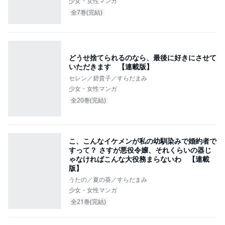
少女・女性マンガ
全7巻(完結)
どうせ捨てられるのなら、最後に好きにさせて
いただきます 【連載版】
セレン／碧貴子／すらだまみ
少女・女性マンガ
全20巻(完結)
こ、こんなイケメンが私の幼馴染みで婚約者で
すって？ さすが悪役令嬢、それくらいの器じ
ゃなければこんな大役務まらないわ 【連載
版】
うたの／夏の葵／すらだまみ
少女・女性マンガ
全21巻(完結)