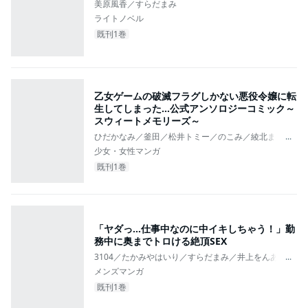
美原風香／すらだまみ
ライトノベル
既刊1巻
乙女ゲームの破滅フラグしかない悪役令嬢に転
生してしまった…公式アンソロジーコミック～
スウィートメモリーズ～
ひだかなみ／釜田／松井トミー／のこみ／綾北まご／すらだ
...
少女・女性マンガ
既刊1巻
「ヤダっ…仕事中なのに中イキしちゃう！」勤
務中に奥までトロける絶頂SEX
3104／たかみやはいり／すらだまみ／井上をんあ／星河
...
メンズマンガ
既刊1巻