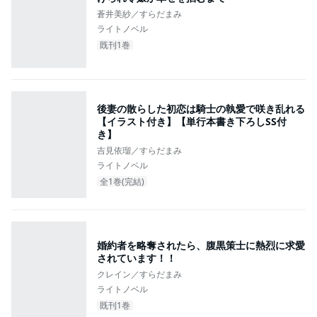
蒼井美紗／すらだまみ
ライトノベル
既刊1巻
後妻の散らした初恋は騎士の執愛で咲き乱れる
【イラスト付き】【単行本書き下ろしSS付
き】
吉見依瑠／すらだまみ
ライトノベル
全1巻(完結)
婚約者を略奪されたら、腹黒策士に熱烈に求愛
されています！！
クレイン／すらだまみ
ライトノベル
既刊1巻