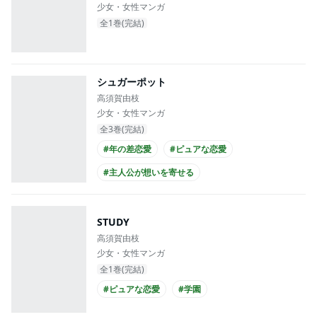
少女・女性マンガ
全1巻(完結)
シュガーポット
高須賀由枝
少女・女性マンガ
全3巻(完結)
#年の差恋愛
#ピュアな恋愛
#主人公が想いを寄せる
#漫画家・作家との恋愛
#爽やかイケメン
#クール男子
#主人公が10代女性
STUDY
高須賀由枝
#主人公が高校生
少女・女性マンガ
全1巻(完結)
#ピュアな恋愛
#学園