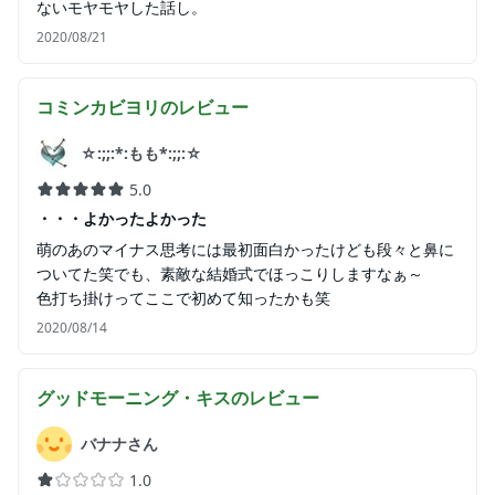
ないモヤモヤした話し。
2020/08/21
コミンカビヨリ
のレビュー
☆:;;:*:もも*:;;:☆
5.0
・・・よかったよかった
萌のあのマイナス思考には最初面白かったけども段々と鼻に
ついてた笑でも、素敵な結婚式でほっこりしますなぁ～
色打ち掛けってここで初めて知ったかも笑
2020/08/14
グッドモーニング・キス
のレビュー
バナナさん
1.0