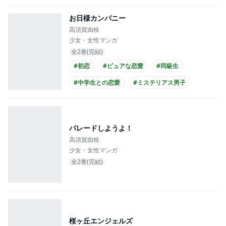
お日様カンパニー
高須賀由枝
少女・女性マンガ
全2巻(完結)
#初恋
#ピュアな恋愛
#同級生
#中学生との恋愛
#ミステリアス男子
#クール男子
#主人公が10代女性
#主人公が中学生
パレードしようよ！
高須賀由枝
少女・女性マンガ
全2巻(完結)
桜ヶ丘エンジェルズ