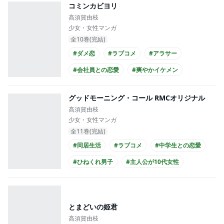
コミンカビヨリ
高須賀由枝
少女・女性マンガ
全10巻(完結)
#ダメ恋
#ラブコメ
#アラサー
#会社員との恋愛
#爽やかイケメン
#主人公が20代女性
グッドモーニング・コール RMCオリジナル
高須賀由枝
少女・女性マンガ
全11巻(完結)
#同居生活
#ラブコメ
#中学生との恋愛
#ひねくれ男子
#主人公が10代女性
#主人公が中学生
#アニメ化
#映画化
とまどいの姫君
高須賀由枝