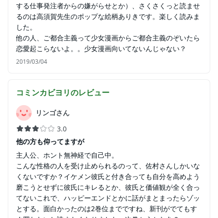
する仕事発注者からの嫌がらせとか）、さくさくっと読ませ
るのは高須賀先生のポップな絵柄ありきです。楽しく読みま
した。
他の人、ご都合主義って少女漫画からご都合主義のぞいたら
恋愛起こらないよ。。少女漫画向いてないんじゃない？
2019/03/04
コミンカビヨリ
のレビュー
リンゴさん
3.0
他の方も仰ってますが
主人公、ホント無神経で自己中。
こんな性格の人を受け止められるのって、佐村さんしかいな
くないですか？イケメン彼氏と付き合っても自分を高めよう
磨こうとせずに彼氏にキレるとか、彼氏と価値観が全く合っ
てないこれで、ハッピーエンドとかに話がまとまったらゾッ
とする。面白かったのは2巻位までですね、新刊がでてもす