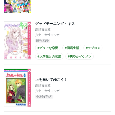
グッドモーニング・キス
高須賀由枝
少女・女性マンガ
既刊23巻
#ピュアな恋愛
#同居生活
#ラブコメ
#大学生との恋愛
#爽やかイケメン
#主人公が10代女性
#主人公が大学生
上を向いて歩こう！
高須賀由枝
少女・女性マンガ
全2巻(完結)