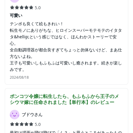
5.0
可愛い
テンポも良くて絵もきれい！
転生モノにありがちな、ヒロインスーパーモテモテのイタタ
タ&hellip;という感じではなく、ほんわかストーリーで安
心。
全自動調理器が都合良すぎてちょっと勿体ないけど、まあ仕
方ないよね。
王子も可愛いしもふもふは可愛いし癒されます。続きが楽し
みです。
2024/08/18
ポンコツ令嬢に転生したら、もふもふから王子のメ
シウマ嫁に任命されました【単行本】
のレビュー
ブドウさん
5.0
最初は場面が飛び飛びで「ん？」と思うところがあったもの