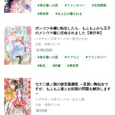
#身分違いの恋
#ファンタジー
#主従関係
#異世界
#主人公が愛される
#王族・貴族との恋愛
#主人公がメイド
ポンコツ令嬢に転生したら、もふもふから王子
のメシウマ嫁に任命されました【単行本】
ハマサキ／江本マシメサ／茶乃ひなの
少女・女性マンガ
全3巻(完結)
#身分違いの恋
#ラブコメ
#ファンタジー
#転生
#許嫁
#異世界
#主人公が愛される
#王子様との恋愛
#クール男子
#コミカライズ化
七十二候ノ国の後宮薬膳医 ～見習い陶仙女で
すが、もふもふ達とお妃様の問題を解決します
～
ハマサキ／江本マシメサ／きのこ姫
少女・女性マンガ
既刊9巻