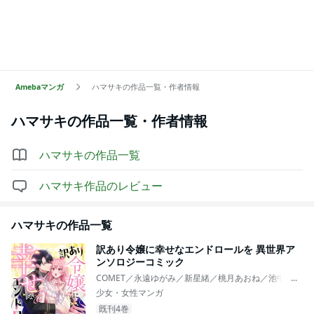
Amebaマンガ
ハマサキの作品一覧・作者情報
ハマサキ
の作品一覧・作者情報
ハマサキ
の作品一覧
ハマサキ
作品のレビュー
ハマサキ
の作品一覧
訳あり令嬢に幸せなエンドロールを 異世界ア
ンソロジーコミック
COMET／永遠ゆがみ／新星緒／桃月あおね／池中織奈
...
少女・女性マンガ
既刊4巻