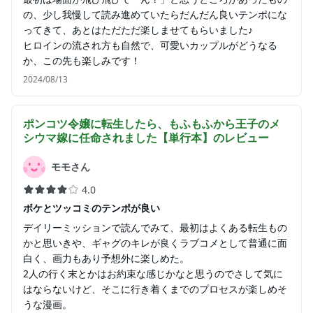
の、少し我慢して読み進めていたらだんだん良いテンポにな
ってきて、あとはただただ楽しませてもらいました♪
ヒロインの流され方も自然で、可愛いカップルがどうなる
か、この先も楽しみです！
2024/08/13
ポンコツ令嬢に転生したら、もふもふから王子のメ
シウマ嫁に任命されました【単行本】
のレビュー
モモさん
4.0
ボケとツッコミのテンポが良い
デイリーミッションで読んでみて、最初はよくある転生もの
かと思いきや、ギャグのキレが良くラブコメとして普通に面
白く、画力もあり予想外に楽しめた。
2人の行く末とかはお約束な感じかなと思うのでさして気に
はならないけど、そこに行き着くまでのプロセスが楽しめそ
うな漫画。