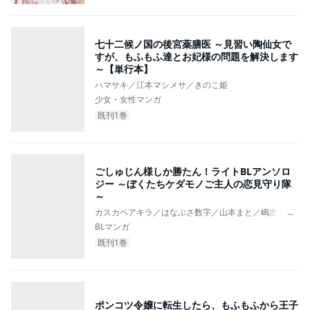
七十二候ノ国の後宮薬膳医 ～見習い陶仙女で
すが、もふもふ達とお妃様の問題を解決します
～【単行本】
ハマサキ／江本マシメサ／きのこ姫
少女・女性マンガ
既刊1巻
ごしゅじん様しか勝たん！ライトBLアンソロ
ジー ～ぼくたちケダモノご主人の恋見守り隊
～
カスカベアキラ／はなぶさ数字／山本まと／嶋次郎／佐
...
BLマンガ
既刊1巻
ポンコツ令嬢に転生したら、もふもふから王子