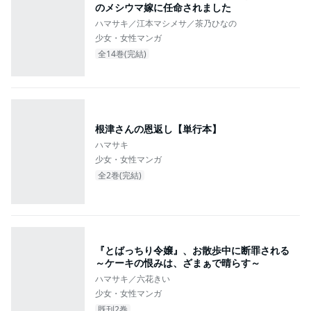
のメシウマ嫁に任命されました
ハマサキ／江本マシメサ／茶乃ひなの
少女・女性マンガ
全14巻(完結)
根津さんの恩返し【単行本】
ハマサキ
少女・女性マンガ
全2巻(完結)
『とばっちり令嬢』、お散歩中に断罪される
～ケーキの恨みは、ざまぁで晴らす～
ハマサキ／六花きい
少女・女性マンガ
既刊2巻