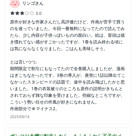
リンゴさん
3.0
原作が好きな作家さんだし高評価だけど、作画が苦手で買う
のを迷っていました。今回一冊無料になってたので読んでみ
たら、少し内容が子供っぽいものの面白い。絵は、冒頭は描
き慣れてない感がすごかったですが、1巻を読み終わる頃に
は気にならなくなりました。ごはんも美味しそう。
とは言いつつ。
期間限定で割引にもなってたので全巻購入しましたが、漫画
はぎこちなかったです。3巻の導入が、唐突に1話以降出てこ
なかったスタンピードの話題で、途中を読み飛ばしたかと思
いました。1巻の衣装被りのところも原作の説明がきちんと
されておらず雑な印象を受けました。些細なところですが、
こういう勢い任せの作風が好きになれません。
作画部分で☆マイナス2。
2025/09/14