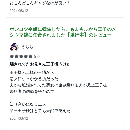
ところどころギャグなのが良い！
2024/08/12
ポンコツ令嬢に転生したら、もふもふから王子のメ
シウマ嫁に任命されました【単行本】
のレビュー
うらら
5.0
騙されてたお兄さん王子様うけた
王子様兄上様の事情から
悪女に引っかかる所だった
夫から離婚されてた悪女の企み乗り換えが兄上王子様
婚約者の信頼を得たので
知り合いになる二人
第三王子様はとても天然で笑えた
2024/08/12