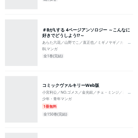
＃BがLする 4ページアンソロジー ～こんなに
好きでどうしよう!?～
あらた六花／山野でこ／直正也／ミギノヤギ／カトウロカ
...
BLマンガ
全1巻(完結)
コミックヴァルキリーWeb版
小宮利公／NO.ゴメス／金光鉉／チェ・ミンジ／高野いつき
...
少年・青年マンガ
1冊無料
全150巻(完結)