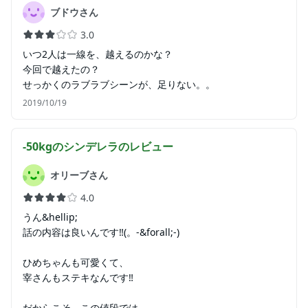
ブドウさん
3.0
いつ2人は一線を、越えるのかな？
今回で越えたの？
せっかくのラブラブシーンが、足りない。。
2019/10/19
-50kgのシンデレラ
のレビュー
オリーブさん
4.0
うん&hellip;
話の内容は良いんです‼(。-&forall;-)
ひめちゃんも可愛くて、
宰さんもステキなんです‼
だからこそ、この値段では