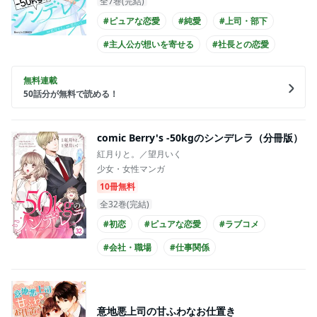
全7巻(完結)
#ピュアな恋愛
#純愛
#上司・部下
#主人公が想いを寄せる
#社長との恋愛
#爽やかイケメン
#王子様系男子
無料連載
#主人公が20代女性
#主人公が会社員
50
話分が無料で読める！
comic Berry's -50kgのシンデレラ（分冊版）
紅月りと。／望月いく
少女・女性マンガ
10冊無料
全32巻(完結)
#初恋
#ピュアな恋愛
#ラブコメ
#会社・職場
#仕事関係
#主人公が想いを寄せる
#御曹司との恋愛
#爽やかイケメン
#王子様系男子
意地悪上司の甘ふわなお仕置き