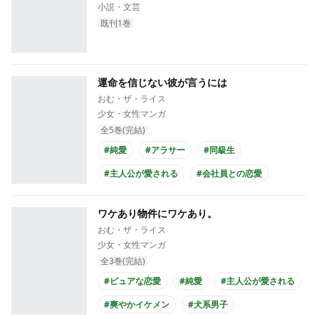
小説・文芸
既刊1巻
運命を信じない彼が言うには
おむ・ザ・ライス
少女・女性マンガ
全5巻(完結)
#純愛
#アラサー
#同級生
#主人公が愛される
#会社員との恋愛
#主人公が20代女性
#主人公が会社員
ワケあり物件にワケあり。
#黒髪男子
#スーツ
おむ・ザ・ライス
少女・女性マンガ
全3巻(完結)
#ピュアな恋愛
#純愛
#主人公が愛される
#爽やかイケメン
#犬系男子