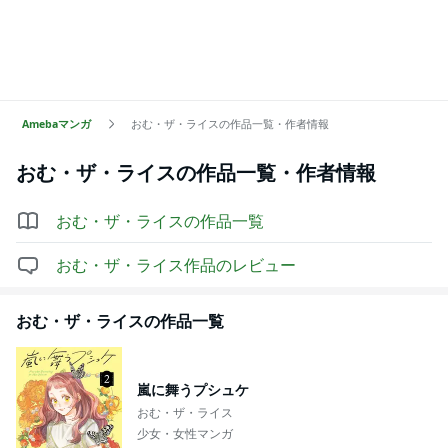
Amebaマンガ
おむ・ザ・ライスの作品一覧・作者情報
おむ・ザ・ライス
の作品一覧・作者情報
おむ・ザ・ライス
の作品一覧
おむ・ザ・ライス
作品のレビュー
おむ・ザ・ライス
の作品一覧
嵐に舞うプシュケ
おむ・ザ・ライス
少女・女性マンガ