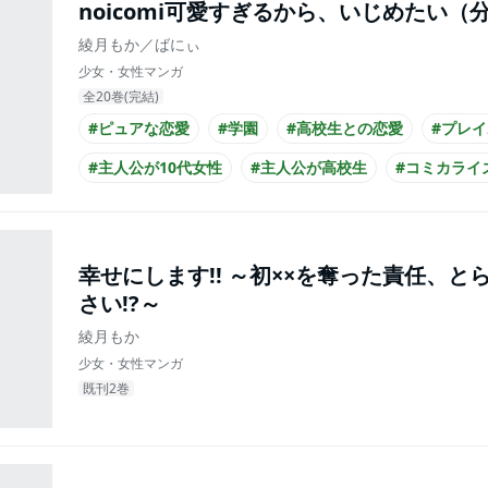
noicomi可愛すぎるから、いじめたい（
綾月もか／ばにぃ
少女・女性マンガ
全20巻(完結)
#ピュアな恋愛
#学園
#高校生との恋愛
#プレ
#主人公が10代女性
#主人公が高校生
#コミカライ
幸せにします!! ～初××を奪った責任、と
さい!?～
綾月もか
少女・女性マンガ
既刊2巻