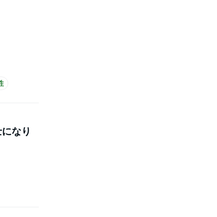
性
士になり