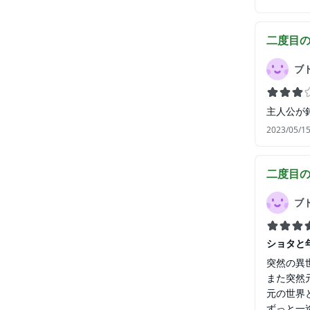
二度目
ブ
主人公が
2023/05/1
二度目
ブ
ショタと
突然の異
また突然
元の世界
ずっと一