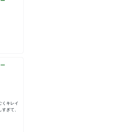
ュー
ュー
ごくキレイ
しすぎて、