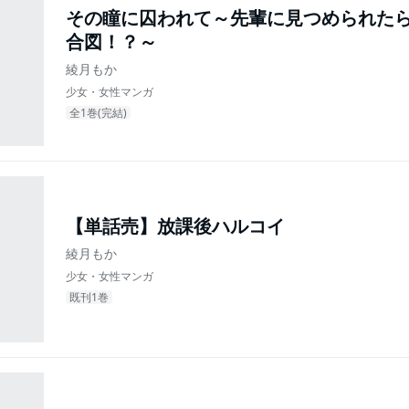
その瞳に囚われて～先輩に見つめられた
合図！？～
綾月もか
少女・女性マンガ
全1巻(完結)
【単話売】放課後ハルコイ
綾月もか
少女・女性マンガ
既刊1巻