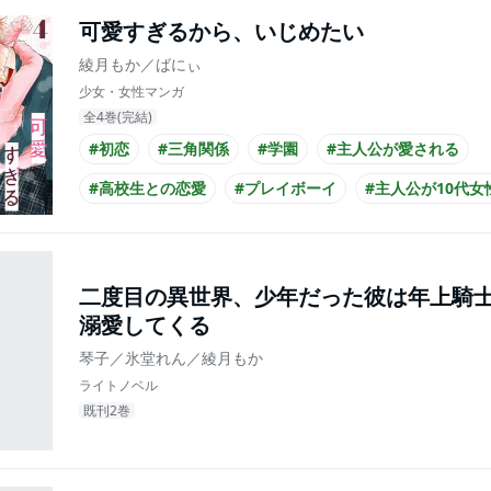
可愛すぎるから、いじめたい
綾月もか／ばにぃ
少女・女性マンガ
全4巻(完結)
#初恋
#三角関係
#学園
#主人公が愛される
#高校生との恋愛
#プレイボーイ
#主人公が10代女
#主人公が高校生
二度目の異世界、少年だった彼は年上騎
溺愛してくる
琴子／氷堂れん／綾月もか
ライトノベル
既刊2巻