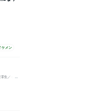
イケメン
村澪生／もりなかもなか／三浦えりか／へんみ奈々恵／羽柴みず／兎山
...