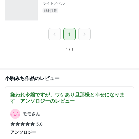
ライトノベル
既刊1巻
1
1 / 1
小駒みち
作品のレビュー
嫌われ令嬢ですが、ワケあり旦那様と幸せになりま
す アンソロジー
のレビュー
モモさん
5.0
アンソロジー