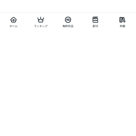
ホーム
ランキング
無料作品
新刊
本棚
他の作品を探す
メニュー
ランキング
新刊
キャンペーン
特集
SALE
編集部PICK UP