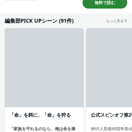
無料で読む
#とてもバイオレンス
#バトル
#大学生
#アニメ化
編集部PICK UPシーン (91件)
もっと見る
「命」を餌に、「命」を狩る
公式スピンオフ第2弾
「家族を守れるのなら、俺は命を捧
神VS人類最終闘争第