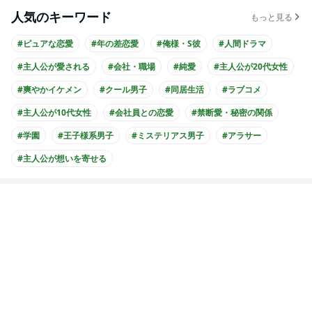
人気のキーワード
もっと見る
#ピュアな恋愛
#年の差恋愛
#俺様・S彼
#人間ドラマ
#主人公が愛される
#会社・職場
#純愛
#主人公が20代女性
#爽やかイケメン
#クール男子
#同居生活
#ラブコメ
#主人公が10代女性
#会社員との恋愛
#禁断愛・秘密の関係
#学園
#王子様系男子
#ミステリアス男子
#アラサー
#主人公が想いを寄せる