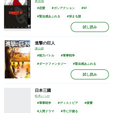
奥浩哉
#恋愛
#ガンアクション
#SF
#緊迫感あふれる
#深まる謎
#せつなすぎる
#とてもバイオレンス
試し読み
#高校生
#アニメ化
#実写化
進撃の巨人
諫山創
#能力バトル
#軍事戦争
#ダークファンタジー
#緊迫感あふれる
#謎が謎を呼ぶ
#とてもバイオレンス
試し読み
#バトル
#成長
#講談社漫画賞
#このマンガがすごい
日本三國
松木いっか
#軍事戦争
#ディストピア
#復讐
#人間ドラマ
#手に汗握る