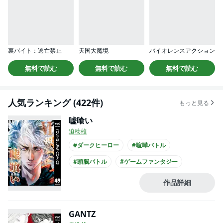
裏バイト：逃亡禁止
天国大魔境
バイオレンスアクション
無料で読む
無料で読む
無料で読む
人気ランキング (422件)
もっと見る
嘘喰い
迫稔雄
#ダークヒーロー
#喧嘩バトル
#頭脳バトル
#ゲームファンタジー
#騙し合い
#ギャンブル
#デスゲーム
作品詳細
#緊迫感あふれる
#とてもバイオレンス
#アングラ・裏社会
GANTZ