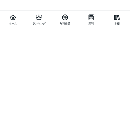
ホーム
ランキング
無料作品
新刊
本棚
他の作品を探す
メニュー
ランキング
新刊
キャンペーン
特集
SALE
編集部PICK UP