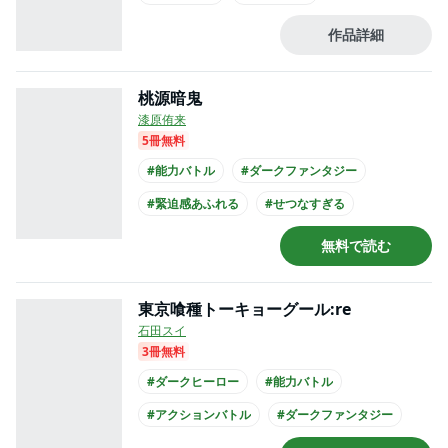
#とてもバイオレンス
#青春
#成長
作品詳細
#このマンガがすごい
#次にくるマンガ大賞
桃源暗鬼
漆原侑来
5冊無料
#能力バトル
#ダークファンタジー
#緊迫感あふれる
#せつなすぎる
#とてもバイオレンス
#バトル
無料で読む
東京喰種トーキョーグール:re
石田スイ
3冊無料
#ダークヒーロー
#能力バトル
#アクションバトル
#ダークファンタジー
#パニックホラー
#緊迫感あふれる