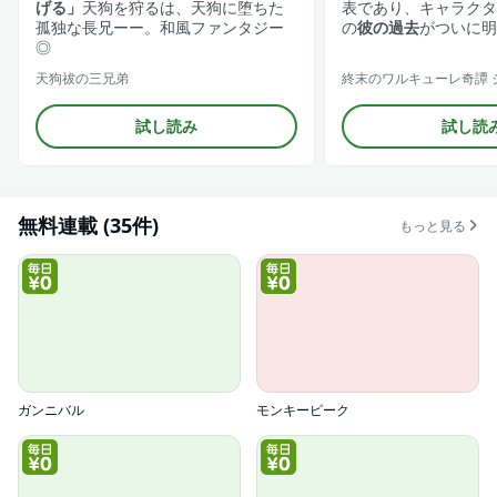
げる」
天狗を狩るは、天狗に堕ちた
表であり、キャラクタ
孤独な長兄ーー。和風ファンタジー
の
彼の過去
がついに明
◎
天狗祓の三兄弟
試し読み
試し読
無料連載 (35件)
もっと見る
ガンニバル
モンキーピーク