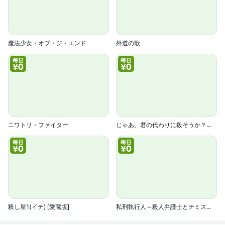
魔法少女・オブ・ジ・エンド
外道の歌
ニワトリ・ファイター
じゃあ、君の代わりに殺そうか？【電子単行本】
殺し屋1(イチ) [愛蔵版]
私刑執行人～殺人弁護士とテミスの天秤～【電子単行本】