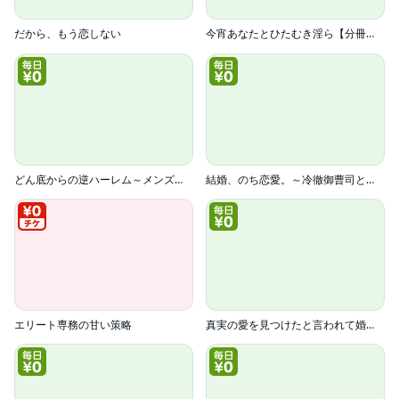
だから、もう恋しない
今宵あなたとひたむき淫ら【分冊版】
どん底からの逆ハーレム～メンズコスメ企画部に異動ですか！？～
結婚、のち恋愛。～冷徹御曹司と身代わり結婚～
エリート専務の甘い策略
真実の愛を見つけたと言われて婚約破棄されたので、復縁を迫られても今さらもう遅いです！(コミック)