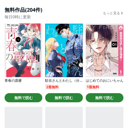
無料作品(204件)
もっと見る
毎日0時に更新
青春の霹靂
駐在さんとわたし（分冊版）
はじめてのおにいちゃん
2冊無料
1冊無料
無料で読む
無料で読む
無料で読む