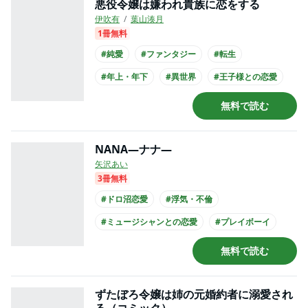
悪役令嬢は嫌われ貴族に恋をする
伊吹有
葉山湊月
1冊無料
#純愛
#ファンタジー
#転生
#年上・年下
#異世界
#王子様との恋愛
#ミステリアス男子
#主人公が10代女性
無料で読む
#長身男子
NANA―ナナ―
矢沢あい
3冊無料
#ドロ沼恋愛
#浮気・不倫
#ミュージシャンとの恋愛
#プレイボーイ
#犬系男子
#小学館漫画賞
無料で読む
#このマンガがすごい
#俺マン
#主人公が20代女性
#長身男子
ずたぼろ令嬢は姉の元婚約者に溺愛され
る（コミック）