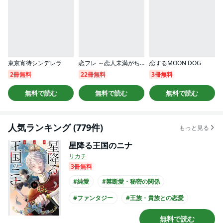
東京宵待シンデレラ
恋フレ ～恋人未満がちょうどいい～【タテヨミ】
恋するMOON DOG
2冊無料
22冊無料
3冊無料
無料で読む
無料で読む
無料で読む
人気ランキング (779件)
もっと見る
星降る王国のニナ
リカチ
3冊無料
#純愛
#禁断愛・秘密の関係
#ファンタジー
#王族・貴族との恋愛
#ミステリアス男子
#クール男子
無料で読む