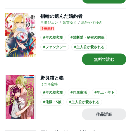
#主人公が10代女性
#長身男子
#黒髪男子
指輪の選んだ婚約者
早瀬ジュン
茉雪ゆえ
鳥飼やすゆき
1冊無料
#年の差恋愛
#禁断愛・秘密の関係
#ファンタジー
#主人公が愛される
#主人公が20代女性
#長身男子
無料で読む
#コミカライズ化
野良猫と狼
ミユキ蜜蜂
#年の差恋愛
#同居生活
#年上・年下
#俺様・S彼
#主人公が愛される
#ミュージシャンとの恋愛
#ひねくれ男子
作品詳細
#主人公が10代女性
#主人公が高校生
#長身男子