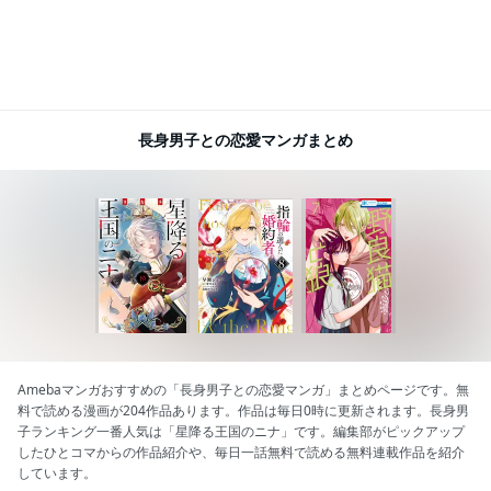
長身男子との恋愛マンガまとめ
Amebaマンガおすすめの「長身男子との恋愛マンガ」まとめページです。無
料で読める漫画が204作品あります。作品は毎日0時に更新されます。長身男
子ランキング一番人気は「星降る王国のニナ」です。編集部がピックアップ
したひとコマからの作品紹介や、毎日一話無料で読める無料連載作品を紹介
しています。