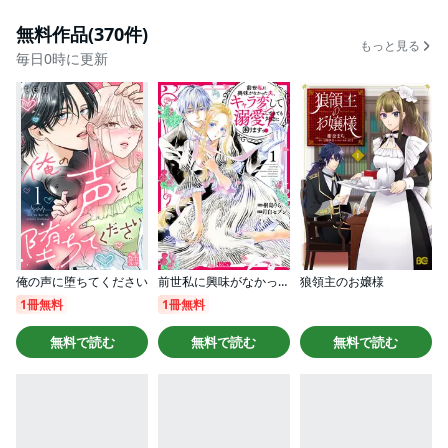
無料作品(370件)
もっと見る
毎日0時に更新
俺の声に堕ちてください
前世私に興味がなかった夫、キャラ変して溺愛してきても対応に困りますっ！
狼領主のお嬢様
1冊無料
1冊無料
無料で読む
無料で読む
無料で読む