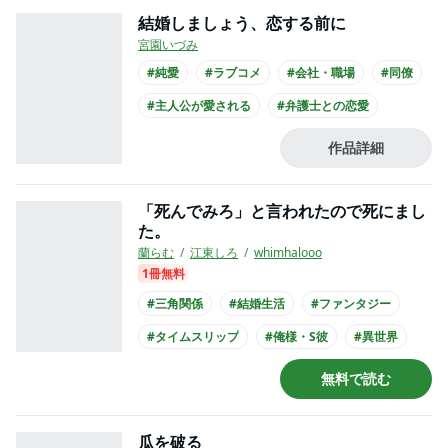
結婚しましょう、恋する前に
宮園いづみ
#純愛
#ラブコメ
#会社・職場
#同僚
#主人公が愛される
#弁護士との恋愛
#クール男子
#主人公が会社員
#スーツ
作品詳細
「死んでみろ」と言われたので死にまし
た。
蘭らむ
江東しろ
whimhalooo
1冊無料
#三角関係
#結婚生活
#ファンタジー
#タイムスリップ
#俺様・S彼
#異世界
#主人公が愛される
#王族・貴族との恋愛
無料で読む
#クール男子
#黒髪男子
瓜を破る