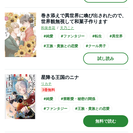
#主人公が10代女性
#コミカライズ化
巻き添えで異世界に喚び出されたので、
世界観無視して和菓子作ります
和泉杏花
天乃こと
#純愛
#ファンタジー
#転生
#異世界
#王族・貴族との恋愛
#クール男子
試し読み
星降る王国のニナ
リカチ
3冊無料
#純愛
#禁断愛・秘密の関係
#ファンタジー
#王族・貴族との恋愛
#ミステリアス男子
#クール男子
無料で読む
#主人公が10代女性
#長身男子
#黒髪男子