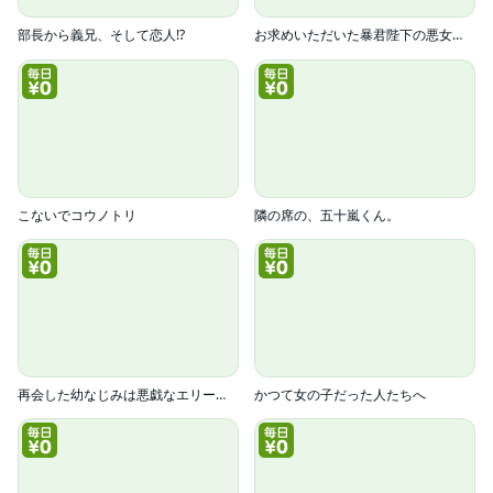
部長から義兄、そして恋人!?
お求めいただいた暴君陛下の悪女です(コミック)
こないでコウノトリ
隣の席の、五十嵐くん。
再会した幼なじみは悪戯なエリート警視～初心な同居がスタートしました～
かつて女の子だった人たちへ