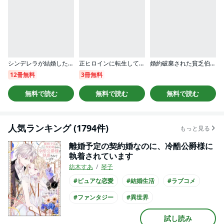
シンデレラが結婚したので意地悪な義姉はクールに去……れません！？（単話版）
正ヒロインに転生して断罪されたけど、最強魔術師の王子様に溺愛されてます！？ 【短編】
婚約破棄された貧乏伯爵令嬢ですが、憧れの冷徹王弟に溺愛されています コミック版
12冊無料
3冊無料
無料で読む
無料で読む
無料で読む
人気ランキング (1794件)
もっと見る
離婚予定の契約婚なのに、冷酷公爵様に
執着されています
紡木すあ
琴子
#ピュアな恋愛
#結婚生活
#ラブコメ
#ファンタジー
#異世界
#王族・貴族との恋愛
#クール男子
試し読み