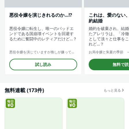
悪役令嬢を演じきれるのか…⁉
これは、愛のない
約結婚
悪役令嬢に転生し、唯一のバッドエ
婚約を破棄され、結婚
ンドである国崩壊イベントを回避す
たアレリラは、「冷徹
るために奮闘中のレティアだけど…？
として淡々と仕事をこ
れど…？
悪役令嬢を演じていますが推しが嫌ってくれません【合冊版】
試し読み
無料で読
無料連載 (173件)
もっと見る