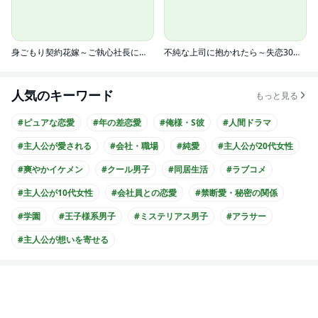
身ごもり契約花嫁～ご執心社長に買われて愛を孕みました～
不純な上司に抱かれたら～失恋30日後の、誘惑
人気のキーワード
もっと見る
#ピュアな恋愛
#年の差恋愛
#俺様・S彼
#人間ドラマ
#主人公が愛される
#会社・職場
#純愛
#主人公が20代女性
#爽やかイケメン
#クール男子
#同居生活
#ラブコメ
#主人公が10代女性
#会社員との恋愛
#禁断愛・秘密の関係
#学園
#王子様系男子
#ミステリアス男子
#アラサー
#主人公が想いを寄せる