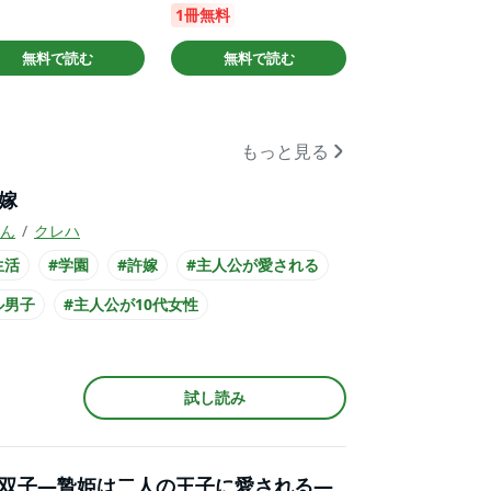
1冊無料
無料で読む
無料で読む
もっと見る
嫁
ん
クレハ
生活
#学園
#許嫁
#主人公が愛される
ル男子
#主人公が10代女性
公が高校生
#妖怪との恋愛
#黒髪男子
ツ
試し読み
双子―贄姫は二人の王子に愛される―