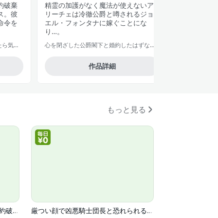
約破棄
精霊の加護がなく魔法が使えないア
唯一の家族
ス。彼
リーチェは冷徹公爵と噂されるジョ
った六花。
命令を
エル・フォンタナに嫁ぐことにな
女の元に、
り…。
芋くさ令嬢ですが悪役令息を助けたら気に入られました
心を閉ざした公爵閣下と婚約したはずなのに、なぜか大切にされてしまってます！
作品詳細
もっと見る
真実の愛を見つけたと言われて婚約破棄されたので、復縁を迫られても今さらもう遅いです！(コミック)
厳つい顔で凶悪騎士団長と恐れられる公爵様の最後の婚活相手は社交界の幻の花でした(コミック)