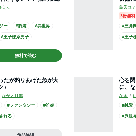
森えん
島袋ユミ
3冊無料
ジー
#許嫁
#異世界
#三角
#王子様系男子
#王子
#主人
無料で読む
ったが釣りあげた魚が大
心を閉
ク）
に、な
ながと牡蠣
なき
#ファンタジー
#許嫁
#純愛
される
#異世
#王子様系男子
#王族
作品詳細