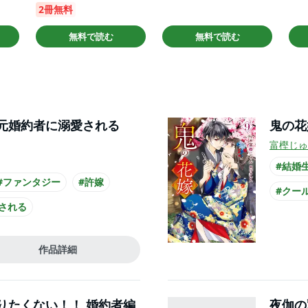
2冊無料
無料で読む
無料で読む
元婚約者に溺愛される
鬼の花
富樫じゅ
#結婚
#ファンタジー
#許嫁
#クー
される
#主人
#犬系男子
#スー
作品詳細
#長身男子
りたくない！！ 婚約者編
夜伽の