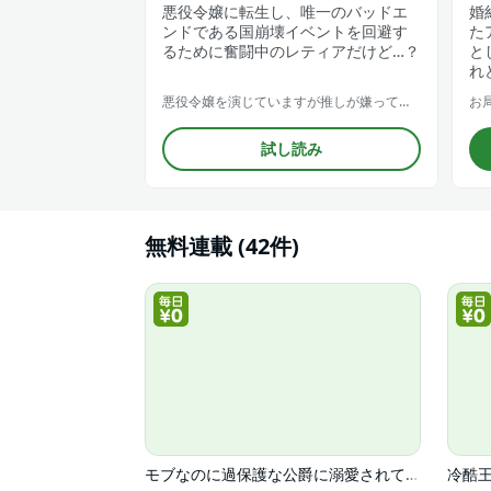
悪役令嬢に転生し、唯一のバッドエ
婚
ンドである国崩壊イベントを回避す
た
るために奮闘中のレティアだけど…？
と
れ
悪役令嬢を演じていますが推しが嫌ってくれません【合冊版】
試し読み
無料連載 (42件)
モブなのに過保護な公爵に溺愛されています【単行本版】