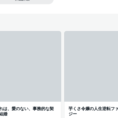
#クー
れは、愛のない、事務的な契
芋くさ令嬢の人生逆転フ
結婚
ジー