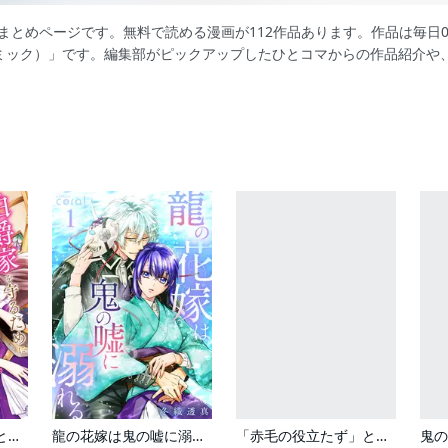
」まとめページです。無料で読める漫画が112作品あります。作品は毎
ミック）」です。編集部がピックアップしたひとコマからの作品紹介や
伯爵家を守るためにとりあえず婚約しました ニートの令嬢は醜聞をはらし意地悪な侯爵家に対抗するためいちかばちかの婚約を決断する
龍の花嫁は鬼の嘘に溺れる
「赤毛の役立たず」とクビになった魔力なしの魔女ですが、「薬草の知識がハンパない！」と王立研究所に即採用されました。[ばら売り]
鬼の