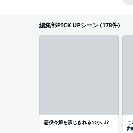
#コミカライズ化
編集部PICK UPシーン (178件)
悪役令嬢を演じきれるのか…⁉
こ
約