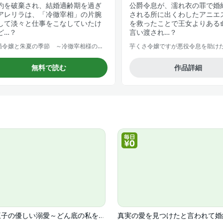
約を破棄され、結婚適齢期を過ぎ
公爵令息が、濡れ衣の罪で婚
アレリラは、「冷徹宰相」の片腕
される所に出くわしたアニエ
して淡々と仕事をこなしていたけ
を救ったことで王女よりある
ど…？
言い渡され…？
お局令嬢と朱夏の季節 ～冷徹宰相様のお飾りの妻になったはずが、溺愛されています～
無料で読む
作品詳細
冷酷王子の優しい溺愛～どん底の私を拾ってくれたのは有名な御曹司でした～