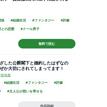
関係
#結婚生活
#ファンタジー
#許嫁
様との恋愛
#クール男子
公が20代女性
無料で読む
ざした公爵閣下と婚約したはずなの
ぜか大切にされてしまってます！
伊賀海栗
#結婚生活
#ファンタジー
#許嫁
界
#主人公が想いを寄せる
・貴族との恋愛
#ミステリアス男子
作品詳細