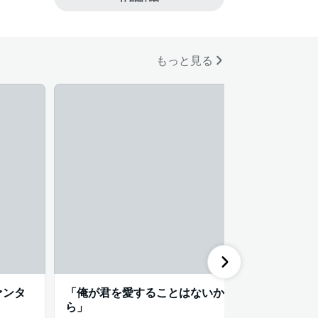
ル男子
#コミカライズ化
もっと見る
ァンタ
「俺が君を愛することはないか
逃げ場の
ら」
ー。