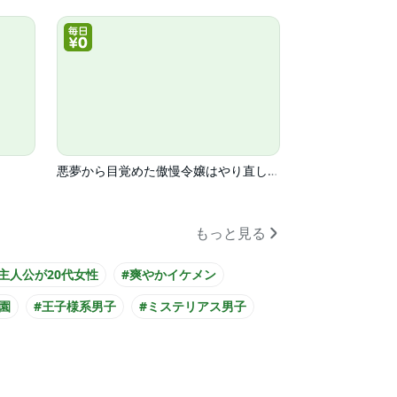
悪夢から目覚めた傲慢令嬢はやり直しを模索中(コミック)
もっと見る
#主人公が20代女性
#爽やかイケメン
園
#王子様系男子
#ミステリアス男子