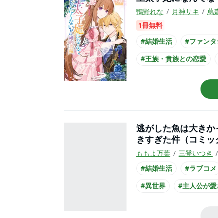
鴨野れな
月神サキ
蔦
1冊無料
#結婚生活
#ファンタ
#王族・貴族との恋愛
#コミカライズ化
逃がした魚は大きか
きすぎた件（コミッ
ももよ万葉
三登いつき
#結婚生活
#ラブコメ
#異世界
#主人公が愛
#王族・貴族との恋愛