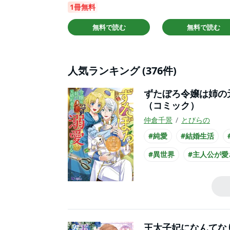
1冊無料
無料で読む
無料で読む
人気ランキング (376件)
ずたぼろ令嬢は姉の
（コミック）
仲倉千景
とびらの
#純愛
#結婚生活
#異世界
#主人公が愛
#王族・貴族との恋愛
#主人公が10代女性
王太子妃になんてな