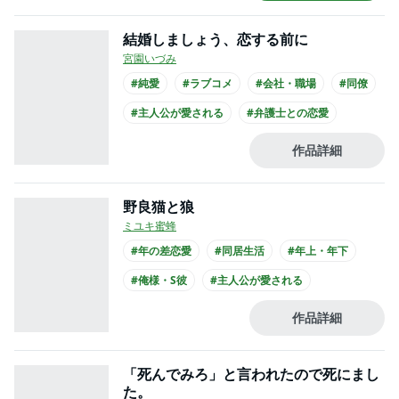
#コミカライズ化
結婚しましょう、恋する前に
宮園いづみ
#純愛
#ラブコメ
#会社・職場
#同僚
#主人公が愛される
#弁護士との恋愛
#クール男子
#主人公が会社員
#スーツ
作品詳細
野良猫と狼
ミユキ蜜蜂
#年の差恋愛
#同居生活
#年上・年下
#俺様・S彼
#主人公が愛される
#ミュージシャンとの恋愛
#ひねくれ男子
作品詳細
#主人公が10代女性
#主人公が高校生
#長身男子
「死んでみろ」と言われたので死にまし
た。