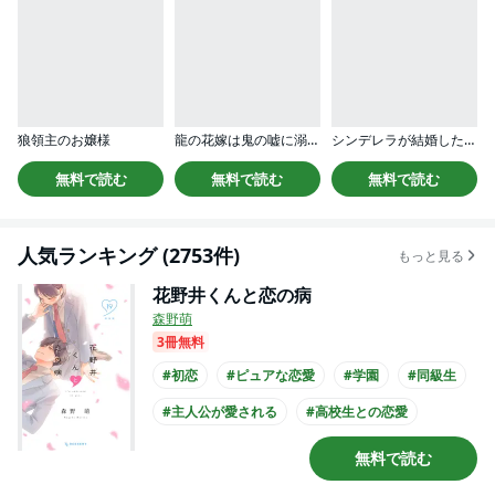
狼領主のお嬢様
龍の花嫁は鬼の嘘に溺れる
シンデレラが結婚したので意地悪な義姉はクールに去……れません！？（単話版）
無料で読む
無料で読む
無料で読む
人気ランキング (2753件)
もっと見る
花野井くんと恋の病
森野萌
3冊無料
#初恋
#ピュアな恋愛
#学園
#同級生
#主人公が愛される
#高校生との恋愛
#犬系男子
#講談社漫画賞
無料で読む
#主人公が10代女性
#主人公が高校生