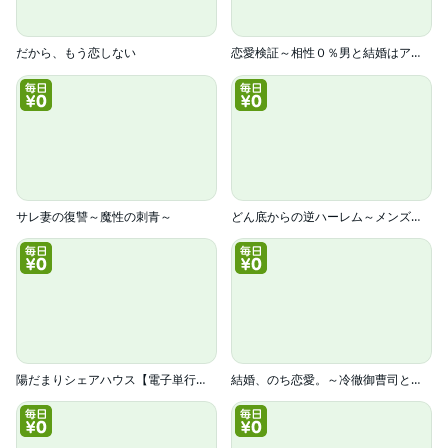
だから、もう恋しない
恋愛検証～相性０％男と結婚はアリ？【電子単行本版】
サレ妻の復讐～魔性の刺青～
どん底からの逆ハーレム～メンズコスメ企画部に異動ですか！？～
陽だまりシェアハウス【電子単行本】
結婚、のち恋愛。～冷徹御曹司と身代わり結婚～