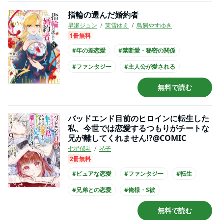
指輪の選んだ婚約者
早瀬ジュン
茉雪ゆえ
鳥飼やすゆき
1冊無料
#年の差恋愛
#禁断愛・秘密の関係
#ファンタジー
#主人公が愛される
#主人公が20代女性
#長身男子
無料で読む
#コミカライズ化
バッドエンド目前のヒロインに転生した
私、今世では恋愛するつもりがチートな
兄が離してくれません!?@COMIC
七星郁斗
琴子
2冊無料
#ピュアな恋愛
#ファンタジー
#転生
#兄弟との恋愛
#俺様・S彼
#主人公が愛される
#主人公が10代女性
無料で読む