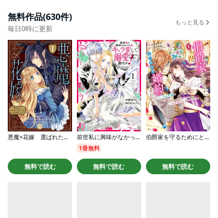
無料作品(630件)
もっと見る
毎日0時に更新
悪魔×花嫁 選ばれた娘はどっち？【単行本版】
前世私に興味がなかった夫、キャラ変して溺愛してきても対応に困りますっ！
伯爵家を守るためにとりあえず婚約しました ニートの令嬢は醜聞をはらし意地悪な侯爵家に対抗するためいちかばちかの婚約を決断する
1冊無料
無料で読む
無料で読む
無料で読む