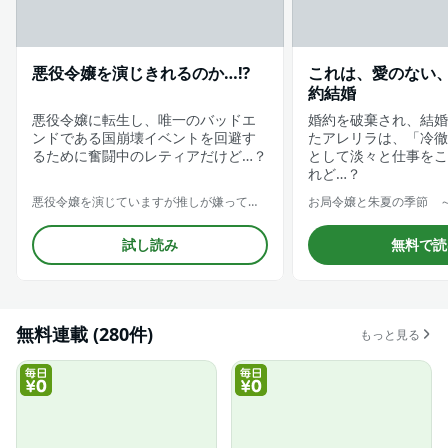
悪役令嬢を演じきれるのか…⁉
これは、愛のない
約結婚
悪役令嬢に転生し、唯一のバッドエ
婚約を破棄され、結婚
ンドである国崩壊イベントを回避す
たアレリラは、「冷徹
るために奮闘中のレティアだけど…？
として淡々と仕事をこ
れど…？
悪役令嬢を演じていますが推しが嫌ってくれません【合冊版】
試し読み
無料で読
無料連載 (280件)
もっと見る