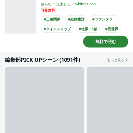
蘭らむ
江東しろ
whimhalooo
1冊無料
#三角関係
#結婚生活
#ファンタジー
#タイムスリップ
#俺様・S彼
#異世界
#主人公が愛される
#王族・貴族との恋愛
無料で読む
#クール男子
#黒髪男子
編集部PICK UPシーン (1091件)
もっと見る