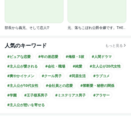
部長から義兄、そして恋人!?
元、落ちこぼれ公爵令嬢です。THE COMIC
人気のキーワード
もっと見る
#ピュアな恋愛
#年の差恋愛
#俺様・S彼
#人間ドラマ
#主人公が愛される
#会社・職場
#純愛
#主人公が20代女性
#爽やかイケメン
#クール男子
#同居生活
#ラブコメ
#主人公が10代女性
#会社員との恋愛
#禁断愛・秘密の関係
#学園
#王子様系男子
#ミステリアス男子
#アラサー
#主人公が想いを寄せる