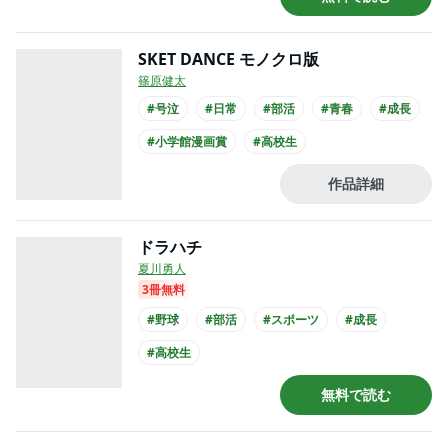
SKET DANCE モノクロ版
篠原健太
#号泣
#日常
#部活
#青春
#成長
#小学館漫画賞
#高校生
作品詳細
ドラハチ
夏川勇人
3冊無料
#野球
#部活
#スポーツ
#成長
#高校生
無料で読む