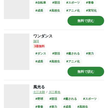
#自転車
#部活
#スポーツ
#青春
#成長
#高校生
#アニメ化
#実写化
#映画化
無料で読む
ワンダンス
珈琲
3冊無料
#ダンス
#部活
#癒される
#努力
#成長
#高校生
#アニメ化
無料で読む
風光る
七三太朗
川三番地
#野球
#部活
#癒される
#スポーツ
#青春
#努力
#成長
#高校生