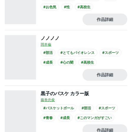
#お色気
#性
#高校生
作品詳細
ノノノノ
岡本倫
#部活
#とてもバイオレンス
#スポーツ
#成長
#心の闇
#高校生
作品詳細
黒子のバスケ カラー版
藤巻忠俊
#バスケットボール
#部活
#スポーツ
#青春
#成長
#このマンガがすごい
#高校生
#書店員が選んだコミック
作品詳細