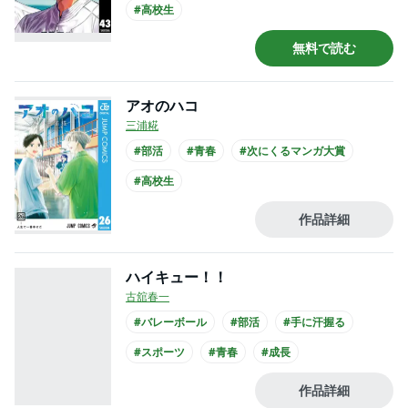
#高校生
無料で読む
アオのハコ
三浦糀
#部活
#青春
#次にくるマンガ大賞
#高校生
作品詳細
ハイキュー！！
古舘春一
#バレーボール
#部活
#手に汗握る
#スポーツ
#青春
#成長
#小学館漫画賞
#このマンガがすごい
作品詳細