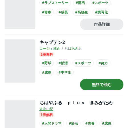
#ラブストーリー
#部活
#スポーツ
#青春
#成長
#高校生
#実写化
#映画化
作品詳細
キャプテン2
コージィ城倉
ちばあきお
2冊無料
#野球
#部活
#スポーツ
#努力
#成長
#中学生
無料で読む
ちはやふる ｐｌｕｓ きみがため
末次由紀
1冊無料
#人間ドラマ
#部活
#青春
#成長