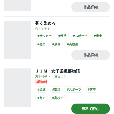
作品詳細
蒼く染めろ
桜井ミヤト
#サッカー
#部活
#スポーツ
#青春
#努力
#成長
#高校生
作品詳細
ＪＪＭ 女子柔道部物語
恵本裕子
小林まこと
3冊無料
#柔道
#部活
#スポーツ
#青春
#努力
#高校生
無料で読む