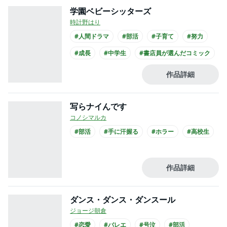
学園ベビーシッターズ
時計野はり
#人間ドラマ
#部活
#子育て
#努力
#成長
#中学生
#書店員が選んだコミック
作品詳細
写らナイんです
コノシマルカ
#部活
#手に汗握る
#ホラー
#高校生
作品詳細
ダンス・ダンス・ダンスール
ジョージ朝倉
#恋愛
#バレエ
#号泣
#部活