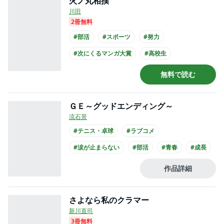
火ノ丸相撲
川田
2冊無料
#部活
#スポーツ
#努力
#次にくるマンガ大賞
#高校生
#書店員が選んだコミック
無料で読む
ＧＥ～グッドエンディング～
流石景
#テニス・卓球
#ラブコメ
#涙が止まらない
#部活
#青春
#成長
#高校生
作品詳細
さよなら私のクラマー
新川直司
3冊無料