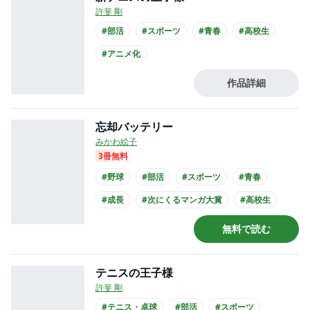
許斐 剛
#部活
#スポーツ
#青春
#高校生
#アニメ化
作品詳細
忘却バッテリー
みかわ絵子
3冊無料
#野球
#部活
#スポーツ
#青春
#成長
#次にくるマンガ大賞
#高校生
無料で読む
テニスの王子様
許斐 剛
#テニス・卓球
#部活
#スポーツ