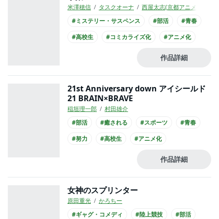
米澤穂信
タスクオーナ
西屋太志(京都アニメーション
#ミステリー・サスペンス
#部活
#青春
#高校生
#コミカライズ化
#アニメ化
#実写化
#映画化
作品詳細
21st Anniversary down アイシールド
21 BRAIN×BRAVE
稲垣理一郎
村田雄介
#部活
#癒される
#スポーツ
#青春
#努力
#高校生
#アニメ化
作品詳細
女神のスプリンター
原田重光
かろちー
#ギャグ・コメディ
#陸上競技
#部活