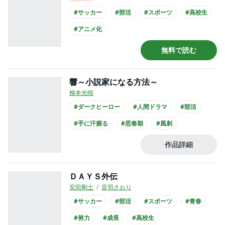
#サッカー
#部活
#スポーツ
#高校生
#アニメ化
無料で読む
響～小説家になる方法～
柳本光晴
#ダークヒーロー
#人間ドラマ
#部活
#手に汗握る
#思春期
#風刺
#小学館漫画賞
#マンガ大賞
#俺マン
作品詳細
#高校生
ＤＡＹＳ外伝
安田剛士
音羽さおり
#サッカー
#部活
#スポーツ
#青春
#努力
#成長
#高校生