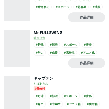
#癒される
#スポーツ
#思春期
#成長
#中学生
作品詳細
Mr.FULLSWING
鈴木信也
#野球
#部活
#スポーツ
#青春
#努力
#成長
#高校生
#アニメ化
作品詳細
キャプテン
ちばあきお
2冊無料
#野球
#部活
#スポーツ
#青春
#努力
#中学生
#アニメ化
#実写化