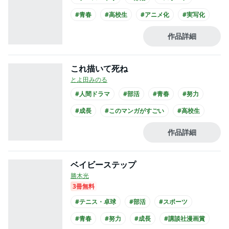
#青春
#高校生
#アニメ化
#実写化
#映画化
#舞台化
作品詳細
これ描いて死ね
とよ田みのる
#人間ドラマ
#部活
#青春
#努力
#成長
#このマンガがすごい
#高校生
作品詳細
ベイビーステップ
勝木光
3冊無料
#テニス・卓球
#部活
#スポーツ
#青春
#努力
#成長
#講談社漫画賞