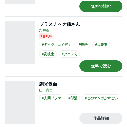
#映画化
無料で読む
プラスチック姉さん
栗井茶
1冊無料
#ギャグ・コメディ
#部活
#思春期
#高校生
#アニメ化
無料で読む
劇光仮面
山口貴由
#人間ドラマ
#部活
#このマンガがすごい
作品詳細