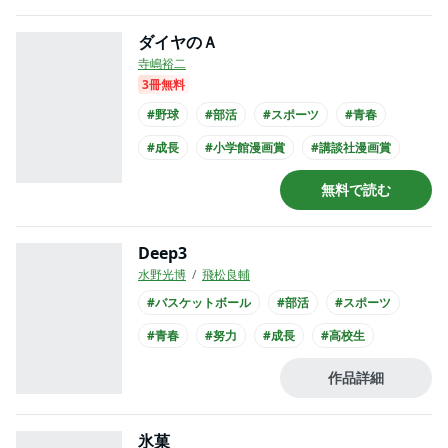
ダイヤのＡ
寺嶋裕二
3冊無料
#野球
#部活
#スポーツ
#青春
#成長
#小学館漫画賞
#講談社漫画賞
#高校生
#アニメ化
無料で読む
Deep3
水野光博
飛松良輔
#バスケットボール
#部活
#スポーツ
#青春
#努力
#成長
#高校生
作品詳細
氷菓