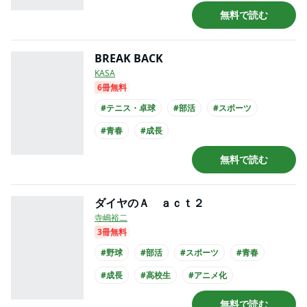
#高校生
#アニメ化
#実写化
無料で読む
BREAK BACK
KASA
6冊無料
#テニス・卓球
#部活
#スポーツ
#青春
#成長
無料で読む
ダイヤのＡ ａｃｔ２
寺嶋裕二
3冊無料
#野球
#部活
#スポーツ
#青春
#成長
#高校生
#アニメ化
無料で読む