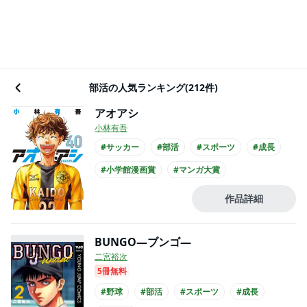
部活の人気ランキング(212件)
アオアシ
小林有吾
#サッカー
#部活
#スポーツ
#成長
#小学館漫画賞
#マンガ大賞
#次にくるマンガ大賞
#中学生
#アニメ化
作品詳細
#実写化
BUNGO―ブンゴ―
二宮裕次
5冊無料
#野球
#部活
#スポーツ
#成長