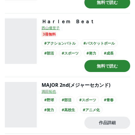
無料で読む
Ｈａｒｌｅｍ Ｂｅａｔ
西山優里子
3冊無料
#アクションバトル
#バスケットボール
#部活
#スポーツ
#努力
#成長
#高校生
無料で読む
MAJOR 2nd(メジャーセカンド)
満田拓也
#野球
#部活
#スポーツ
#青春
#努力
#高校生
#アニメ化
作品詳細