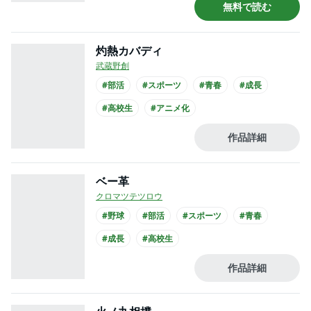
無料で読む
灼熱カバディ
武蔵野創
#部活
#スポーツ
#青春
#成長
#高校生
#アニメ化
作品詳細
ベー革
クロマツテツロウ
#野球
#部活
#スポーツ
#青春
#成長
#高校生
作品詳細