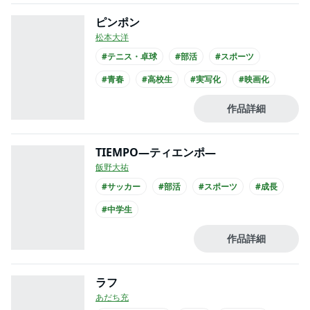
ピンポン
松本大洋
#テニス・卓球
#部活
#スポーツ
#青春
#高校生
#実写化
#映画化
作品詳細
TIEMPO―ティエンポ―
飯野大祐
#サッカー
#部活
#スポーツ
#成長
#中学生
作品詳細
ラフ
あだち充