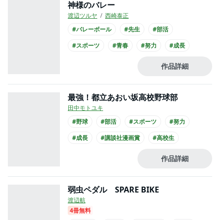
神様のバレー
渡辺ツルヤ
西崎泰正
#バレーボール
#先生
#部活
#スポーツ
#青春
#努力
#成長
作品詳細
最強！都立あおい坂高校野球部
田中モトユキ
#野球
#部活
#スポーツ
#努力
#成長
#講談社漫画賞
#高校生
作品詳細
弱虫ペダル SPARE BIKE
渡辺航
4冊無料