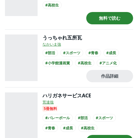
#高校生
無料で読む
うっちゃれ五所瓦
なかいま強
#部活
#スポーツ
#青春
#成長
#小学館漫画賞
#高校生
#アニメ化
作品詳細
ハリガネサービスACE
荒達哉
5冊無料
#バレーボール
#部活
#スポーツ
#青春
#成長
#高校生