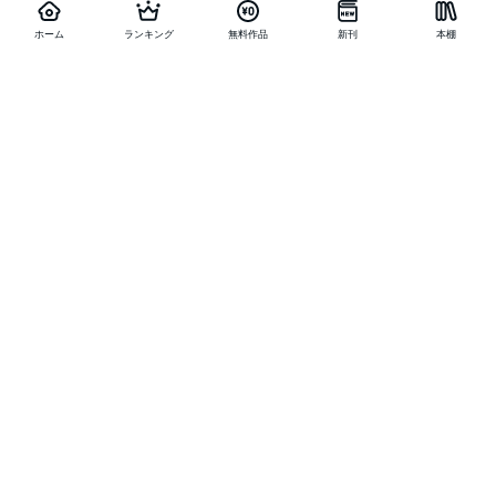
ホーム
ランキング
無料作品
新刊
本棚
他の作品を探す
メニュー
ランキング
新刊
キャンペーン
特集
SALE
編集部PICK UP
無料連載
無料作品