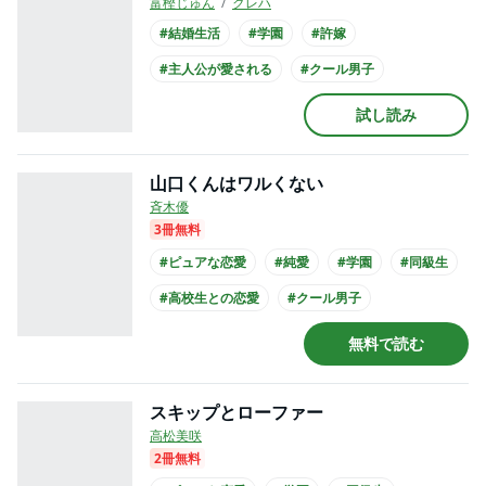
富樫じゅん
クレハ
#結婚生活
#学園
#許嫁
#主人公が愛される
#クール男子
#主人公が10代女性
#主人公が高校生
試し読み
#妖怪との恋愛
#黒髪男子
#スーツ
山口くんはワルくない
斉木優
3冊無料
#ピュアな恋愛
#純愛
#学園
#同級生
#高校生との恋愛
#クール男子
#主人公が10代女性
#主人公が高校生
無料で読む
#制服
スキップとローファー
高松美咲
2冊無料