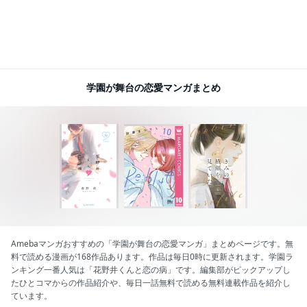
学園が舞台の恋愛マンガまとめ
Amebaマンガおすすめの「学園が舞台の恋愛マンガ」まとめページです。無
料で読める漫画が168作品あります。作品は毎日0時に更新されます。学園ラ
ンキング一番人気は「花野井くんと恋の病」です。編集部がピックアップし
たひとコマからの作品紹介や、毎日一話無料で読める無料連載作品を紹介し
ています。