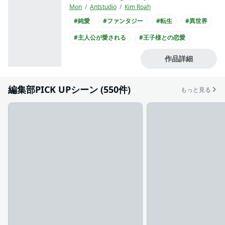
Mon
Antstudio
Kim Roah
#純愛
#ファンタジー
#転生
#異世界
#主人公が愛される
#王子様との恋愛
#犬系男子
#コミカライズ化
作品詳細
編集部PICK UPシーン (550件)
もっと見る