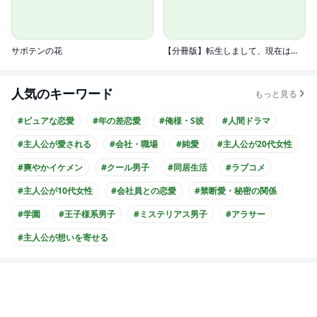
サボテンの花
【分冊版】転生しまして、現在は侍女でございます。
人気のキーワード
もっと見る
#ピュアな恋愛
#年の差恋愛
#俺様・S彼
#人間ドラマ
#主人公が愛される
#会社・職場
#純愛
#主人公が20代女性
#爽やかイケメン
#クール男子
#同居生活
#ラブコメ
#主人公が10代女性
#会社員との恋愛
#禁断愛・秘密の関係
#学園
#王子様系男子
#ミステリアス男子
#アラサー
#主人公が想いを寄せる