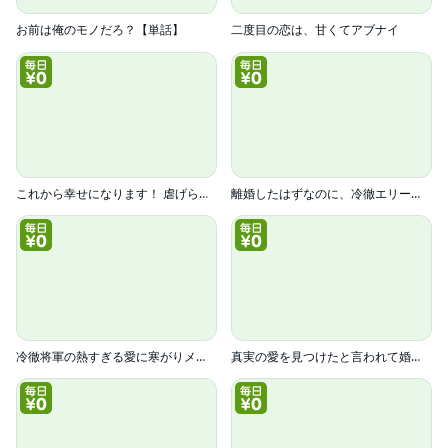
お前は俺のモノだろ？【単話】
二度目の恋は、甘くてアブナイ
これから幸せになります！ 虐げられ令嬢ですが敵対国の公爵様に何故か溺愛されてます（分冊版）
離婚したはずなのに、冷徹エリート御曹司に容赦なく溺愛されています
冷徹将軍の熱すぎる愛に寒がりメイドは戸惑い中
真実の愛を見つけたと言われて婚約破棄されたので、復縁を迫られても今さらもう遅いです！(コミック)