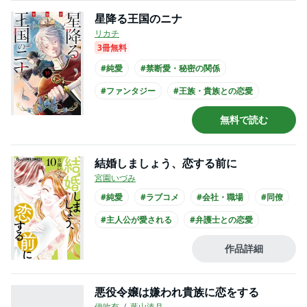
星降る王国のニナ
リカチ
3冊無料
#純愛
#禁断愛・秘密の関係
#ファンタジー
#王族・貴族との恋愛
#ミステリアス男子
#クール男子
無料で読む
#主人公が10代女性
#長身男子
#黒髪男子
結婚しましょう、恋する前に
宮園いづみ
#純愛
#ラブコメ
#会社・職場
#同僚
#主人公が愛される
#弁護士との恋愛
#クール男子
#主人公が会社員
#スーツ
作品詳細
悪役令嬢は嫌われ貴族に恋をする
伊吹有
葉山湊月