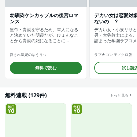
幼馴染ケンカップルの後宮ロマ
デカい女は恋愛対
ンス
ないの―？
皇帝・青嵐を守るため、軍人になる
デカい女・小泉リサと
と決めていた明霞だが、ひょんなこ
男・大谷敦士による、
とから青嵐の妃になることに…
詰まった学園ラブコメ
愛され皇妃のゆううつ
ラブ★コン モノクロ版
無料で読む
試し読
無料連載 (129件)
もっと見る