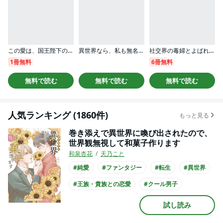
この愛は、国王陛下のご命令じゃない ～おひとりさま希望の令嬢ですが、不仲な騎士が離してくれません！～
異世界なら、私も無名の有名画家
社交界の毒婦とよばれる私～素敵な辺境伯令息に腕を折られたので、責任とってもらいます～［ばら売り］
1冊無料
6冊無料
無料で読む
無料で読む
無料で読む
人気ランキング (1860件)
もっと見る
巻き添えで異世界に喚び出されたので、
世界観無視して和菓子作ります
和泉杏花
天乃こと
#純愛
#ファンタジー
#転生
#異世界
#王族・貴族との恋愛
#クール男子
試し読み