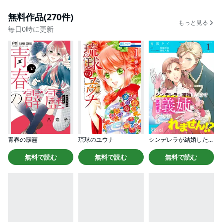
無料作品(270件)
もっと見る
毎日0時に更新
青春の霹靂
琉球のユウナ
シンデレラが結婚したので意地悪な義姉はクールに去……れません！？（単話版）
無料で読む
無料で読む
無料で読む