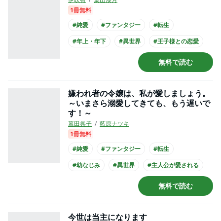
1冊無料
#純愛
#ファンタジー
#転生
#年上・年下
#異世界
#王子様との恋愛
#ミステリアス男子
#主人公が10代女性
無料で読む
#長身男子
嫌われ者の令嬢は、私が愛しましょう。
～いまさら溺愛してきても、もう遅いで
す！～
暮田呉子
藍原ナツキ
1冊無料
#純愛
#ファンタジー
#転生
#幼なじみ
#異世界
#主人公が愛される
#王族・貴族との恋愛
#爽やかイケメン
無料で読む
#コミカライズ化
今世は当主になります