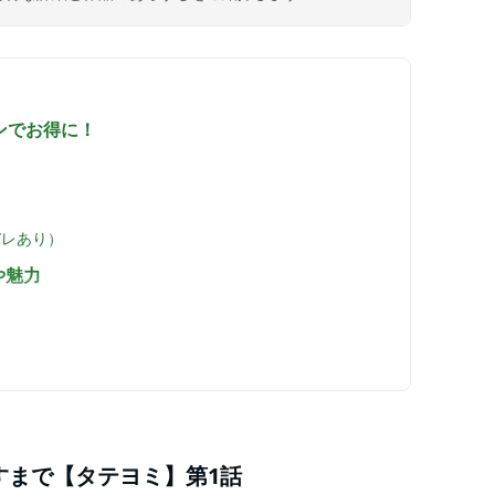
ンでお得に！
バレあり）
や魅力
すまで【タテヨミ】第1話