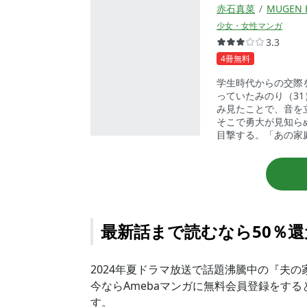
赤石真菜
MUGEN 
少女・女性マンガ
3.3
4冊無料
学生時代からの交際
っていたみのり（3
み見たことで、音を
そこで勇大が見知ら
目撃する。「あの家
は、勇大が大切にす
める──。
最新話まで読むなら50％
2024年夏ドラマ放送で話題沸騰中の『夫の
今ならAmebaマンガに無料会員登録をす
す。
