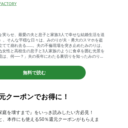
FACTORY
を実らせ、最愛の夫と息子と家族3人で幸せな結婚生活を送
1）。そんな平穏な日々は、みのりが夫・勇大のスマホを盗
立てて崩れ去る……。夫の不倫現場を突き止めたみのりは、
ぬ女性と高校生の息子と3人家族のように食卓を囲む光景を
庭は、何──？」夫の長年にわたる裏切りを知ったみのり
る“もう１つの家庭”を壊すために、壮絶な復讐計画を立て始
無料で読む
還元クーポンでお得に！
家庭を壊すまで』をいっき読みしたい方必見！

ると、本作にも使える50％還元クーポンがもらえま