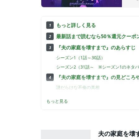
目次
もっと詳しく見る
1
最新話まで読むなら50％還元クーポ
2
『夫の家庭を壊すまで』のあらすじ
3
シーズン1（1話～30話）
シーズン2（31話～ ※シーズン1のネタ
『夫の家庭を壊すまで』の見どころ
4
謎だらけな不倫の真相
渉とみのりの関係性
もっと見る
全巻まとめ買いでさらにお得！
5
まとめ
6
夫の家庭を壊