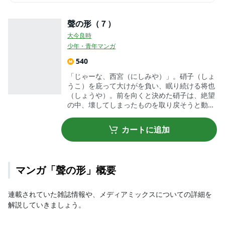
保護者からの抗議でいじめの対象が変わり…
聲の形（７）
クセがあるからこそ魅力的？主要登場人物
4
大今良時
石田 将也 (いしだ しょうや)
少年・青年マンガ
西宮 硝子 (にしみや しょうこ)
540
西宮 結絃 (にしみや ゆづる)
「じゃーな、西宮（にしみや）」。硝子（しょ
うこ）を庇って大けがを負い、眠り続ける将也
永束 友宏 (ながつか ともひろ)
（しょうや）。前を向くと決めた硝子は、絶望
真柴 智 (ましば さとし)
の中、壊してしまったものを取り戻そうと動き
出す。バラバラになった仲間たちの「こえ」に
人との違いを今一度考えたくなるマンガ
5
そっと耳を澄ませる――。繋がる想い。そし
カートに追加
て、再開した映画作り。時を刻み始めた彼らの
もっと詳しくみる
6
世界に、待ち受ける未来は――。
マンガ「聲の形」概要
連載されていた雑誌情報や、メディアミックスについての詳細を
解説していきましょう。