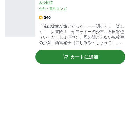
大今良時
少年・青年マンガ
540
「俺は彼女が嫌いだった」――明るく！ 楽し
く！ 大冒険！ がモットーの少年、石田将也
（いしだ・しょうや）。耳の聞こえない転校生
の少女、西宮硝子（にしみや・しょうこ）。2
人の出会いが、教室を、学校を、そして将也の
人生を変えていく――。余りにもみずみずしい
カートに追加
青春のカケラたち。最高に切なく、心ゆさぶる
物語が生まれました。