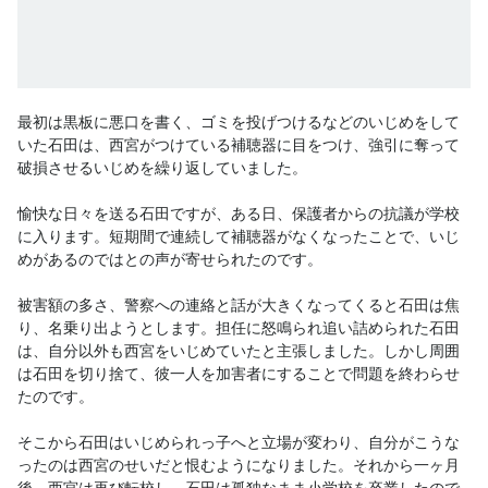
最初は黒板に悪口を書く、ゴミを投げつけるなどのいじめをして
いた石田は、西宮がつけている補聴器に目をつけ、強引に奪って
破損させるいじめを繰り返していました。

愉快な日々を送る石田ですが、ある日、保護者からの抗議が学校
に入ります。短期間で連続して補聴器がなくなったことで、いじ
めがあるのではとの声が寄せられたのです。

被害額の多さ、警察への連絡と話が大きくなってくると石田は焦
り、名乗り出ようとします。担任に怒鳴られ追い詰められた石田
は、自分以外も西宮をいじめていたと主張しました。しかし周囲
は石田を切り捨て、彼一人を加害者にすることで問題を終わらせ
たのです。

そこから石田はいじめられっ子へと立場が変わり、自分がこうな
ったのは西宮のせいだと恨むようになりました。それから一ヶ月
後、西宮は再び転校し、石田は孤独なまま小学校を卒業したので