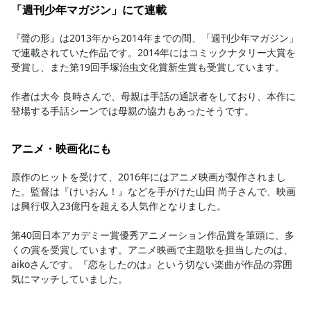
「週刊少年マガジン」にて連載
『聲の形』は2013年から2014年までの間、「週刊少年マガジン」
で連載されていた作品です。2014年にはコミックナタリー大賞を
受賞し、また第19回手塚治虫文化賞新生賞も受賞しています。

作者は大今 良時さんで、母親は手話の通訳者をしており、本作に
登場する手話シーンでは母親の協力もあったそうです。
アニメ・映画化にも
原作のヒットを受けて、2016年にはアニメ映画が製作されまし
た。監督は『けいおん！』などを手がけた山田 尚子さんで、映画
は興行収入23億円を超える人気作となりました。

第40回日本アカデミー賞優秀アニメーション作品賞を筆頭に、多
くの賞を受賞しています。アニメ映画で主題歌を担当したのは、
aikoさんです。『恋をしたのは』という切ない楽曲が作品の雰囲
気にマッチしていました。