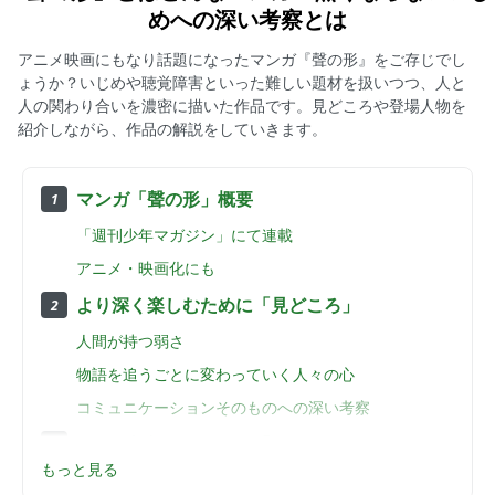
めへの深い考察とは
アニメ映画にもなり話題になったマンガ『聲の形』をご存じでし
ょうか？いじめや聴覚障害といった難しい題材を扱いつつ、人と
人の関わり合いを濃密に描いた作品です。見どころや登場人物を
紹介しながら、作品の解説をしていきます。
目次
マンガ「聲の形」概要
1
「週刊少年マガジン」にて連載
アニメ・映画化にも
より深く楽しむために「見どころ」
2
人間が持つ弱さ
物語を追うごとに変わっていく人々の心
コミュニケーションそのものへの深い考察
ざっと把握しておこう「あらすじ」
3
もっと見る
聴覚障害を持つ少女へのいじめから始まる