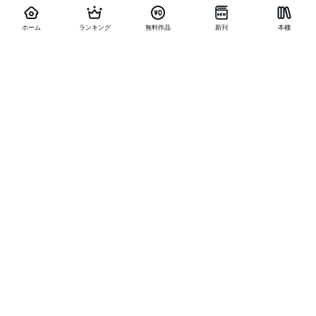
ホーム
ランキング
無料作品
新刊
本棚
他の作品を探す
メニュー
ランキング
新刊
キャンペーン
特集
SALE
編集部PICK UP
無料連載
無料作品