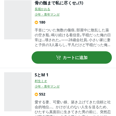
骨の髄まで私に尽くせ｡(1)
長堀かおる
少年・青年マンガ
180
手首についた無数の傷痕､部屋中に散乱した薬
の空き瓶､鳴り続ける着信音｡平穏だった俺の日
常は…壊された｡――28歳会社員､小さい家に妻
と子供の3人暮らし､平凡だけど平穏だった俺の
人生…あの日､｢さやか｣と再会するまでは｡彼女
は俺の中学時代の初恋相手で…いじめにより処
カートに追加
女を奪ってしまった相手｡罪悪感で土下座する
俺に､彼女は｢私も､あの頃本当は…｣と恥ずかし
そうに本音を伝えてくれた｡可愛いさやか｡ﾀﾞﾒ
な俺を求めてくれるさやか｡甘い声で乱れるさ
SとM 1
やか｡……でも､さやかは狂ってた｡
村生ミオ
少年・青年マンガ
552
愛する妻、可愛い娘、築き上げてきた信頼と社
会的地位…。かけがえのない人生を送るため、
ひたすら真面目に生きてきた男の前に、突然忍