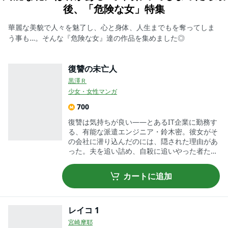
後、「危険な女」特集
華麗な美貌で人々を魅了し、心と身体、人生までもを奪ってしま
う事も…。そんな『危険な女』達の作品を集めました◎
復讐の未亡人
黒澤Ｒ
少女・女性マンガ
700
復讐は気持ちが良い——とあるIT企業に勤務す
る、有能な派遣エンジニア・鈴木密。彼女がそ
の会社に潜り込んだのには、隠された理由があ
った。夫を追い詰め、自殺に追いやった者たち
ひとりひとりへ、借りを返すため——気鋭の作
家・黒澤R、渾身のSweet revenge storｙ！
カートに追加
レイコ 1
宮崎摩耶