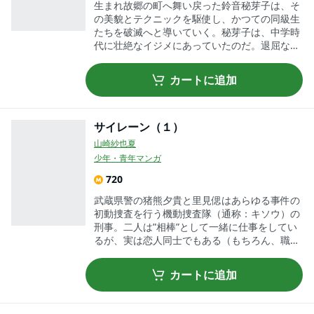
生まれ故郷の町へ舞い戻った鈴音秘芽子は、そ
の美貌とテクニックを駆使し、かつての同級生
たちを破滅へと導いていく。秘芽子は、中学時
代に壮絶なイジメにあっていたのだ。退屈な田
舎町で暮らす同級生たちは、洗練された秘芽子
の性に溺れ、罠に嵌まっていく——。「えっ
カートに追加
ち」「あい。」の仙道ますみ最新作。
サイレーン（１）
山崎紗也夏
少年・青年マンガ
720
武蔵県警の猪熊夕貴と里見偲はあらゆる事件の
初動捜査を行う機動捜査隊（通称：キソウ）の
刑事。二人は”相棒”として一緒に仕事をしてい
るが、実は恋人同士でもある（もちろん、職場
ではヒミツ）。そんな二人がある変死体発見現
場で出会ったのが、橘カラ。以来この美しい女
カートに追加
性、なぜか猪熊と里見の周辺をウロウロしはじ
めた。橘カラとは何者か？ 彼女の目的は？
キソウ天外物語、開幕!!