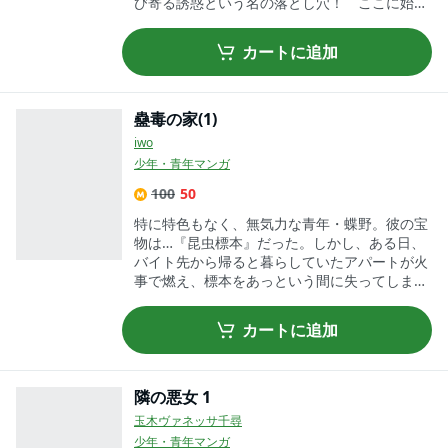
び寄る誘惑という名の落とし穴！ ここに始ま
る衝撃のエロティック・サスペンス!! 壊して
やる…あなたの幸せを!!
カートに追加
蠱毒の家(1)
iwo
少年・青年マンガ
100
50
特に特色もなく、無気力な青年・蝶野。彼の宝
物は…『昆虫標本』だった。しかし、ある日、
バイト先から帰ると暮らしていたアパートが火
事で燃え、標本をあっという間に失ってしま
う。途方に暮れていた蝶野だったが、そこにズ
カズカとパーソナルスペースに入り込んでくる
カートに追加
草薙出雲に話しかけられる。出雲は昆虫学者と
して活動しており、蝶野が参考にしている本の
著者だった。そんな彼の自宅に宿泊することに
なった蝶野は、出雲の娘だという色白の美少
隣の悪女 1
女・當子と出会う。――美しくも狂わしい少女
玉木ヴァネッサ千尋
の正体は？
少年・青年マンガ