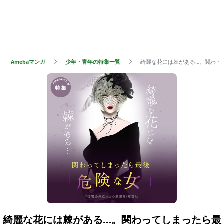
Amebaマンガ
少年・青年の特集一覧
綺麗な花には棘がある…。関わっ
綺麗な花には棘がある…。関わってしまったら最