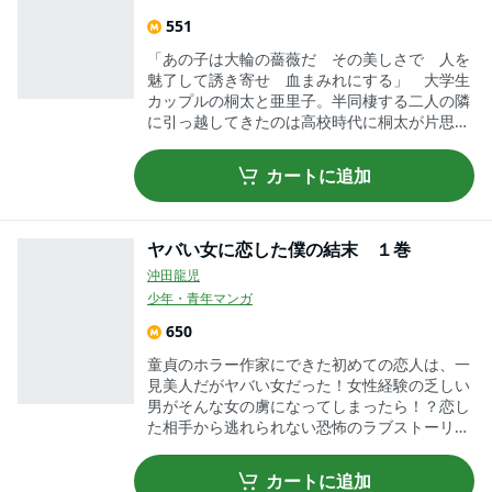
551
「あの子は大輪の薔薇だ その美しさで 人を
魅了して誘き寄せ 血まみれにする」 大学生
カップルの桐太と亜里子。半同棲する二人の隣
に引っ越してきたのは高校時代に桐太が片思い
していた絶世の美女、花音だった。仲睦まじく
暮らす二人。しかし、次第にその歯車は…？
カートに追加
「彼氏」「彼女」「悪女」の三つ巴狂騒曲!!
優雅で可憐。魅力的で蠱惑的。この世界は、何
時の時代も悪女が回（こわ）す。何気ない平和
な日常のすぐ隣に潜む非日常、隣人×サスペン
ヤバい女に恋した僕の結末 １巻
スLOVEストーリー。
沖田龍児
少年・青年マンガ
650
童貞のホラー作家にできた初めての恋人は、一
見美人だがヤバい女だった！女性経験の乏しい
男がそんな女の虜になってしまったら！？恋し
た相手から逃れられない恐怖のラブストーリー
が始まった！
カートに追加