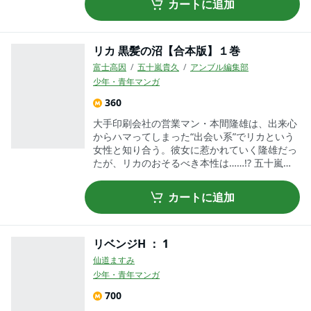
カートに追加
リカ 黒髪の沼【合本版】１巻
富士高因
五十嵐貴久
アンブル編集部
少年・青年マンガ
360
大手印刷会社の営業マン・本間隆雄は、出来心
からハマってしまった“出会い系”でリカという
女性と知り合う。彼女に惹かれていく隆雄だっ
たが、リカのおそるべき本性は……!? 五十嵐貴
久の傑作ホラーサスペンス『リカ』（幻冬舎文
庫）をコミカライズ。（第１話～第５話収録）
カートに追加
リベンジH ： 1
仙道ますみ
少年・青年マンガ
700