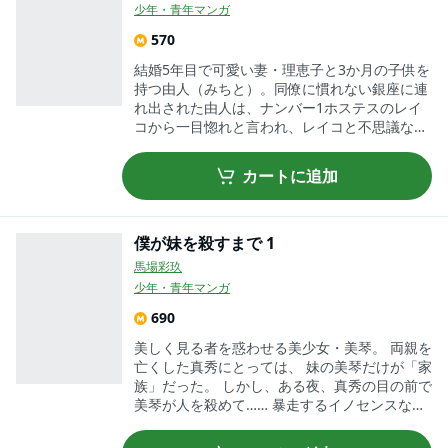
少年・青年マンガ
570
結婚5年目で可愛い妻・理恵子と3か月の子供を
持つ由人（みちと）。同僚に慣れない銀座に連
れ出された由人は、ナンバー1ホステスのレイ
コから一目惚れと言われ、レイコと不思議な関
係になっていく。一方、理恵子のスマホには男
からの連絡が!?
カートに追加
僕が妹を殺すまで 1
馬場彩玖
少年・青年マンガ
690
美しく見る者を惑わせる美少女・美琴。 両親を
亡くした真秀にとっては、 妹の美琴だけが「家
族」だった。 しかし、ある夜、真秀の目の前で
美琴が人を殺めて…… 暴走するイノセンスな
愛、 究極のインセストサスペンス開幕！