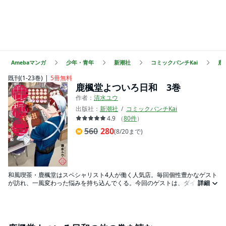
Amebaマンガ
少年・青年
新潮社
コミックバンチKai
鹿
既刊(1-23巻)
5冊無料
鹿楓堂よついろ日和 3巻
作者：
清水ユウ
出版社：
新潮社
コミックバンチKai
4.9
（
80
件
）
560
280
(8/20まで)
和風喫茶・鹿楓堂はスペシャリスト4人が働く人気店。毎回個性豊かなゲスト
が訪れ、一風変わった悩みを持ち込んでくる。今回のゲストは、ダイエット
詳細
がなかなかできない夫婦、なかなか元気が出ない常連客達、親友が転校して
しまう少女、小さな迷い子猫、など異色満載。さらに鹿楓堂の誕生を知る“ス
イの兄”がご来店！ 物語も少しずつ動き出し目が離せなくなってきた第3
巻！