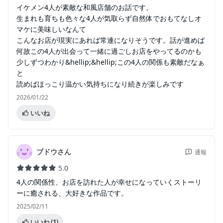
イケメン4人が素敵な和風店舗のお話です。
生まれも育ちも色々な4人が気取らず自然体でおもてなしオ
マケに美味しいなんて
こんなお店が現実にあれば常連になりそうです。話が進めば
何故この4人が出会って一緒に過ごしお店をやってるのかも
少しずつわかり&hellip;&hellip;この4人の関係も素敵だなぁ
と
読めばほっこり温かい気持ちになり続きが楽しみです
2026/01/22
いいね
ブドウさん
通報
5.0
4人の関係性、お店を訪れた人が幸せになっていくストーリ
ーに癒される、大好きな作品です。
2025/02/11
いいね
(1)