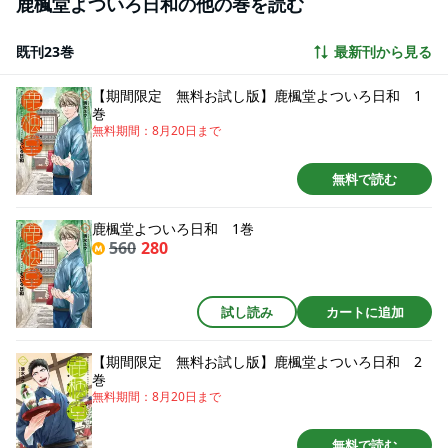
鹿楓堂よついろ日和の他の巻を読む
既刊23巻
最新刊から見る
【期間限定 無料お試し版】鹿楓堂よついろ日和 1
巻
無料期間：
8月20日
まで
無料で読む
鹿楓堂よついろ日和 1巻
560
280
試し読み
カートに追加
【期間限定 無料お試し版】鹿楓堂よついろ日和 2
巻
無料期間：
8月20日
まで
無料で読む