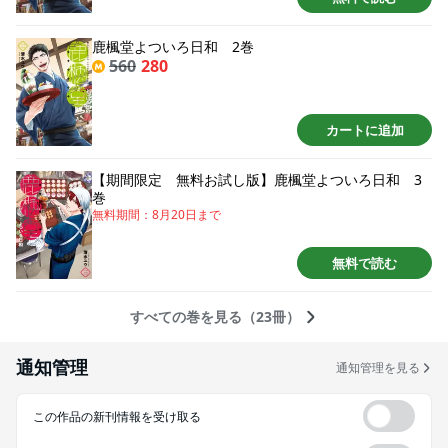
鹿楓堂よついろ日和 2巻
560
280
カートに追加
【期間限定 無料お試し版】鹿楓堂よついろ日和 3
巻
無料期間：
8月20日
まで
無料で読む
すべての巻を見る（23冊）
通知管理
通知管理を見る
この作品の新刊情報を受け取る