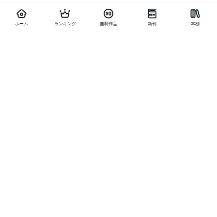
ホーム
ランキング
無料作品
新刊
本棚
他の作品を探す
メニュー
ランキング
新刊
キャンペーン
特集
SALE
編集部PICK UP
無料連載
無料作品