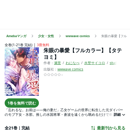
Amebaマンガ
少女・女性
wwwave comics
朱眼の暴愛【フルカ
全巻(1-21巻 完結)
3冊無料
朱眼の暴愛【フルカラー】【タテ
ヨミ】
作者：
瀬里
わになべ
水埜サイコロ
studio73
出版社：
wwwave comics
-
1巻を無料で読む
「忘れるな。お前は――俺の妻だ」乙女ゲームの世界に転生した元ダイバー
のモブ下女・氷那。推しの水国将軍・蒼波を遠くから眺めるだけで幸せだっ
詳細
たはずが、原作にない事件に巻き込まれ、運命は一変する。荒れ狂う水の
中、生き延びるために前世の知識を糧に猛る波を恐れず、自在に泳ぎ回った
全21巻｜完結
最新刊から見る
氷那。しかし、その神秘的な姿を“人魚姫”と見初めた冷酷非道な悪役、炎国将