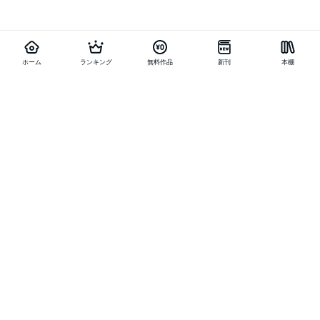
ホーム
ランキング
無料作品
新刊
本棚
他の作品を探す
メニュー
ランキング
新刊
キャンペーン
特集
SALE
編集部PICK UP