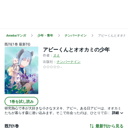
Amebaマンガ
少年・青年
ナンバーナイン
アビーくんとオオカ
既刊(1巻 最新刊)
アビーくんとオオカミの少年
作者：
ヌえ
出版社：
ナンバーナイン
-
1巻を試し読み
研究熱心で本が大好きな小さなタヌキ、アビー。ある日アビーは、オオカミ
たちが暮らす森に迷い込みます。そこで出会ったのは、ひとりで森に暮らす
詳細
オオカミの少年・スカイ。最初はよそ者のアビーを警戒していたスカイでし
たが、好奇心いっぱいでどこか憎めないアビーに振り回されながらも、少し
既刊1巻
最新刊から見る
ずつその存在を受け入れていきます。種族も性格も違うふたりが、一緒に食