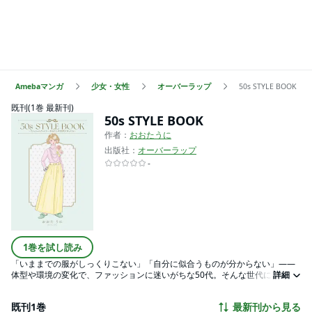
Amebaマンガ
少女・女性
オーバーラップ
50s STYLE BOOK
既刊(1巻 最新刊)
50s STYLE BOOK
作者：
おおたうに
出版社：
オーバーラップ
-
1巻を試し読み
「いままでの服がしっくりこない」「自分に似合うものが分からない」——
体型や環境の変化で、ファッションに迷いがちな50代。そんな世代に向け、
詳細
雑誌『Zipper』などで人気を博したイラストレーター・おおたうにが、50代
の今を楽しむファッションとライフスタイルを紹介します。キレイに見えるT
既刊1巻
最新刊から見る
シャツの選び方やおすすめのスカート丈など、実践的なテクニックはもちろ