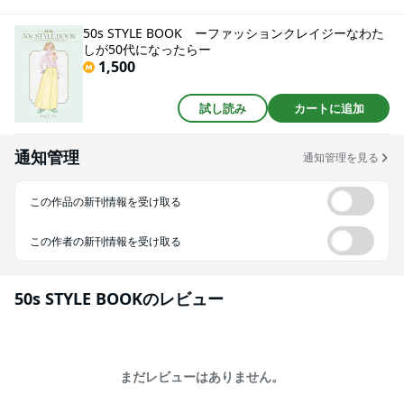
ん、古着や手持ち服のリメイクなど、お金をかけずにおしゃれを楽しむコツ
も満載。年齢をネガティブに捉えることなく、経験を重ね感性が磨かれた今
50s STYLE BOOK ーファッションクレイジーなわた
だからこそ楽しめるファッションがある——そんなメッセージとともに、ア
しが50代になったらー
イデアと元気を届けてくれる一冊です。
1,500
試し読み
カートに追加
通知管理
通知管理を見る
この作品の新刊情報を受け取る
この作者の新刊情報を受け取る
50s STYLE BOOK
のレビュー
まだレビューはありません。