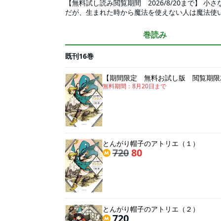
【無料試し読み閲覧期間 2026/8/20まで】
だが、生まれた時から魔法を使えない人は魔法使
ため、魔法使いになる夢は諦めていた。だが、あ
てしまい……。これは少女に訪れた、絶望と希望
巻読み
既刊16巻
【期間限定 無料お試し版 閲覧期限2
無料期間：
8月20日
まで
とんがり帽子のアトリエ（１）
720
80
とんがり帽子のアトリエ（２）
720