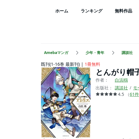
ホーム
ランキング
無料作品
Amebaマンガ
少年・青年
講談社
既刊(1-16巻 最新刊)
1冊無料
とんがり帽
作者：
白浜鴎
出版社：
講談社
モ
4.5
（
61
件