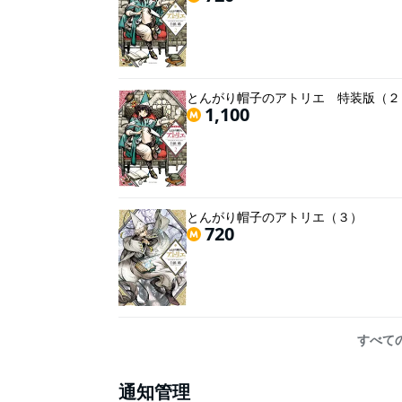
とんがり帽子のアトリエ 特装版（２
1,100
とんがり帽子のアトリエ（３）
720
すべて
通知管理