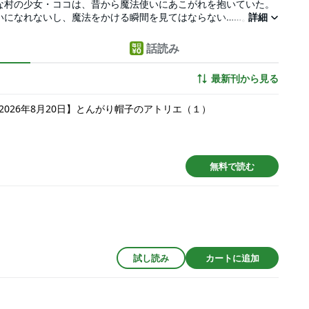
 小さな村の少女・ココは、昔から魔法使いにあこがれを抱いていた。
いになれないし、魔法をかける瞬間を見てはならない……。その
詳細
る日、村を訪れた魔法使い・キーフリーが魔法を使うところを見
の物語。
話読み
最新刊から見る
026年8月20日】とんがり帽子のアトリエ（１）
無料で読む
試し読み
カートに追加