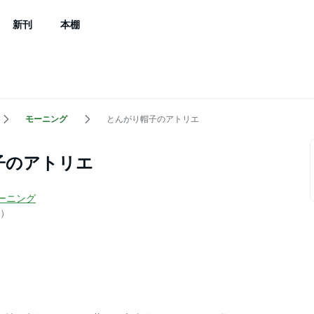
新刊
本棚
モーニング
とんがり帽子のアトリエ
子のアトリエ
ーニング
）