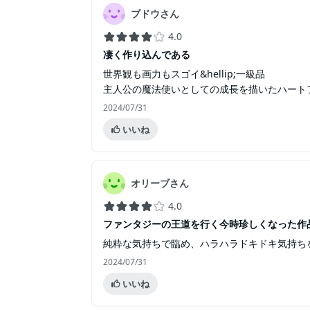
ブドウさん
4.0
凄く作り込んである
世界観も画力もスゴイ&hellip;一級品
主人公の魔法使いとしての成長を描いたハート
2024/07/31
いいね
オリーブさん
4.0
ファンタジーの王道を行く今時珍しくなった作
純粋な気持ちで臨め、ハラハラドキドキ気持ち
2024/07/31
いいね