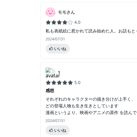
モモさん
4.0
私も表紙絵に惹かれて読み始めた人。お話もと
2024/07/31
いいね
1
5.0
感想
それぞれのキャラクターの描き分けが上手く、
どの登場人物も生き生きとしています
漫画というより、映画やアニメの原作 を読ん
2024/07/31
いいね