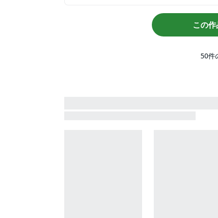
この作
50
件