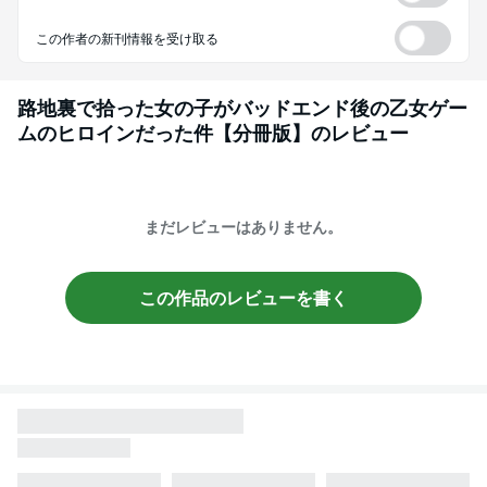
この作者の新刊情報を受け取る
路地裏で拾った女の子がバッドエンド後の乙女ゲー
ムのヒロインだった件【分冊版】
のレビュー
まだレビューはありません。
この作品のレビューを書く