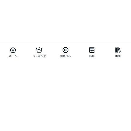
ホーム
ランキング
無料作品
新刊
本棚
他の作品を探す
メニュー
ランキング
新刊