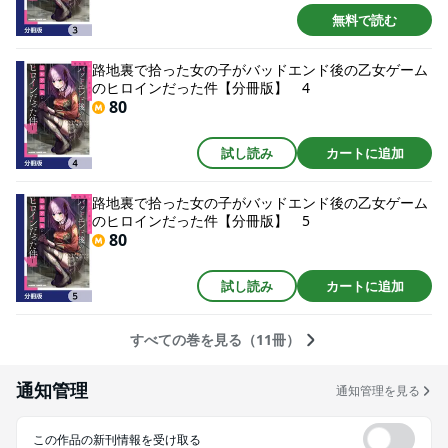
無料で読む
路地裏で拾った女の子がバッドエンド後の乙女ゲーム
のヒロインだった件【分冊版】 4
80
試し読み
カートに追加
路地裏で拾った女の子がバッドエンド後の乙女ゲーム
のヒロインだった件【分冊版】 5
80
試し読み
カートに追加
すべての巻を見る（11冊）
通知管理
通知管理を見る
この作品の新刊情報を受け取る