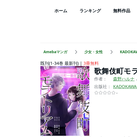
ホーム
ランキング
無料作品
Amebaマンガ
少女・女性
KADOK
既刊(1-34巻 最新刊)
3冊無料
歌舞伎町モ
作者：
森野ハルナ
出版社：
KADOKA
-