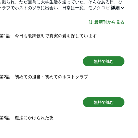
も振られ、ただ無為に大学生活を送っていた。そんなある日、ひ
クラブでホストのソラに出会い、日常は一変。モノクロだった
詳細
歌舞伎町・・・・・・この街で、「姫」と「担当」という関係性
おしくも愛おしい、痛いほどリアルな、モラトリアムの記録――
最新刊から見る
第1話 今日も歌舞伎町で真実の愛を探しています
無料で読む
第2話 初めての担当・初めてのホストクラブ
無料で読む
第3話 魔法にかけられた夜