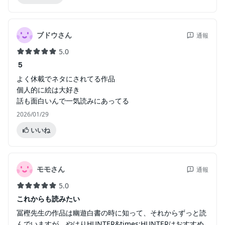
ブドウさん
通報
5.0
５
よく休載でネタにされてる作品
個人的に絵は大好き
話も面白いんで一気読みにあってる
2026/01/29
いいね
モモさん
通報
5.0
これからも読みたい
冨樫先生の作品は幽遊白書の時に知って、それからずっと読
んでいますが、やはりHUNTER&times;HUNTERはおすすめ