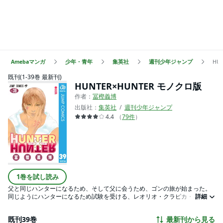
Amebaマンガ
少年・青年
集英社
週刊少年ジャンプ
HU
既刊(1-39巻 最新刊)
HUNTER×HUNTER モノクロ版
作者：
冨樫義博
出版社：
集英社
週刊少年ジャンプ
4.4
（
79
件
）
1巻を試し読み
父と同じハンターになるため、そして父に会うため、ゴンの旅が始まった。
同じようにハンターになるため試験を受ける、レオリオ・クラピカ・キルア
詳細
と共に、次々と難関を突破していくが…!?
既刊39巻
最新刊から見る