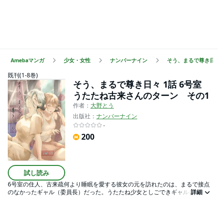
Amebaマンガ
少女・女性
ナンバーナイン
そう、まるで尊き日
既刊(1-8巻)
そう、まるで尊き日々 1話 6号室
うたたね古来さんのターン その1
作者：
大野とう
出版社：
ナンバーナイン
-
200
試し読み
6号室の住人、古来疏何より睡眠を愛する彼女の元を訪れたのは、まるで接点
のなかったギャル（委員長）だった。うたたね少女としごできギャルの百合
詳細
物語その1本文17ページ