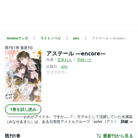
Amebaマンガ
ライトノベル
aito
アステール ―encore―
既刊(1巻 最新刊)
アステール ―encore―
作者：
宮本れん
羽純ハナ
出版社：
aito
-
1巻を試し読み
「――――おれがアイドル、ですか……？」モデルとして活躍していた水瀬晶
（みなせあきら）は、ある日突然アイドルグループ「aster（アステール）」
詳細
のリーダーに抜擢される。メンバーは、選抜オーディションで合格した3人
と、芸能一家の実力者・宝井勇太（たからいゆうた）。年下とは思えない勇
既刊1巻
最新刊から見る
太のギラギラしたオーラに圧倒されながらも、デビューという夢に向かって