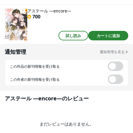
一緒に頑張るうち、ふたりは徐々に近づいていく。オンとオフのギャップに
驚いたり、華やかなステージ姿にときめいたり、お忍びで羽目を外して楽し
アステール ―encore―
んだりと、いつしかお互いがかけがえのない存在に。けれどあるとき、勇太
700
が大怪我を負ってステージに立てなくなってしまい……！「ライブステージ」
や「手作りごはん」「お忍びデート」「アイドルコラボカフェ」など、2022
年発行の同人誌に新たなエピソードを多数加え、新しく生まれ変わったアン
コール版。
試し読み
カートに追加
通知管理
通知管理を見る
この作品の新刊情報を受け取る
この作者の新刊情報を受け取る
アステール ―encore―
のレビュー
まだレビューはありません。