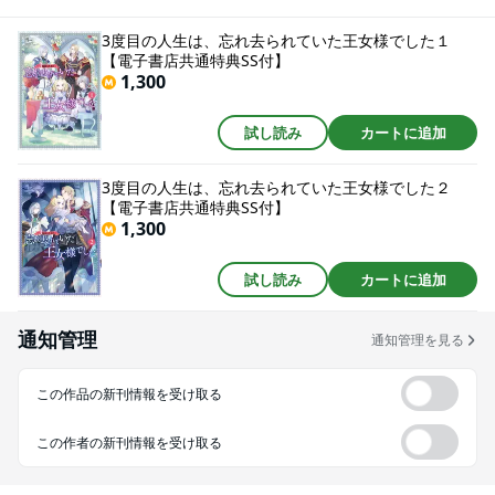
ないし、王宮になんて行かない。王族なんて関わりたくもない」と頭をかか
えるリスティア。実は自分の生きている世界は王宮にいるメリア・アッセン
3度目の人生は、忘れ去られていた王女様でした１
が主人公の小説の世界であることを知っていたから。国王の父と護衛の騎士
【電子書店共通特典SS付】
に溺愛されながら、世界を変えていく！！
1,300
試し読み
カートに追加
3度目の人生は、忘れ去られていた王女様でした２
【電子書店共通特典SS付】
1,300
試し読み
カートに追加
通知管理
通知管理を見る
この作品の新刊情報を受け取る
この作者の新刊情報を受け取る