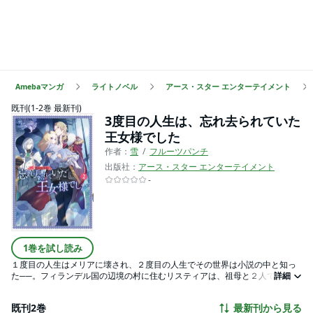
Amebaマンガ
ライトノベル
アース・スター エンターテイメント
既刊(1-2巻 最新刊)
3度目の人生は、忘れ去られていた
王女様でした
作者：
雪
フルーツパンチ
出版社：
アース・スター エンターテイメント
-
1巻を試し読み
１度目の人生はメリアに壊され、２度目の人生でその世界は小説の中と知っ
た──。フィランデル国の辺境の村に住むリスティアは、祖母と２人で貧しい
詳細
ながらも幸せに暮らしていた。けれども、リスティアが９歳のときに祖母は
亡くなり、突然、国王直属の騎士であるリオルガが訪ねてくる。どうやら自
既刊2巻
最新刊から見る
分は現国王の娘であり、王宮で保護されるらしい。「絶対に王都には近付か