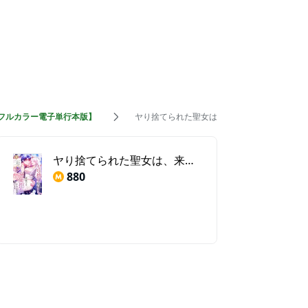
フルカラー電子単行本版】
ヤり捨てられた聖女は、来世では溺愛拒否する
ヤり捨てられた聖女は、来世では溺愛拒否することを誓います【フルカラー電子単行本版】(3)
880