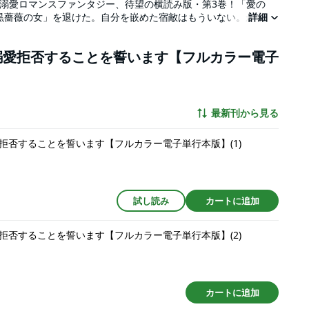
ぐる溺愛ロマンスファンタジー、待望の横読み版・第3巻！「愛の
黒薔薇の女」を退けた。自分を嵌めた宿敵はもういない。かつて
詳細
もしれないと思っていた矢先、外交で訪れた隣国で事件が起き
を突きつけたのだ。その豹変ぶりに、自身の過去を重ね、不安に
溺愛拒否することを誓います【フルカラー電子
愛に戸惑う中、メルディアナは国王夫妻の関係修復に奔走する。
うことに辿り着き――。 ※この作品は過去、電子書籍「ヤり捨
います【分冊版】１２～１７巻」に掲載されました。重複購入に
り、紙書籍での販売はありません。ご注意ください。
最新刊から見る
拒否することを誓います【フルカラー電子単行本版】(1)
試し読み
カートに追加
拒否することを誓います【フルカラー電子単行本版】(2)
カートに追加