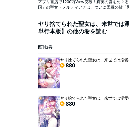
アプリ書店で1200万View突破！真実の愛をめ
国」の聖女・メルディアナは、ついに因縁の敵「
の婚約者・アーヴィン王子を再び信じてもいいか
る。愛妻家で知られた国王が、突如、王妃に離縁
ヤり捨てられた聖女は、来世では
襲われるメルディアナ。アーヴィンの変わらぬ溺
そして、一連の事件が「夢の聖女」の陰謀だとい
単行本版】の他の巻を読む
てられた聖女は、来世では溺愛拒否することを誓
ご注意下さい。※本商品は電子版のみの販売とな
既刊3巻
ヤり捨てられた聖女は、来世では溺愛
880
ヤり捨てられた聖女は、来世では溺愛
880