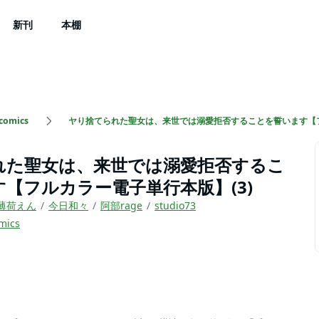
新刊
本棚
comics
ヤり捨てられた聖女は、来世では溺愛拒否することを誓います【
れた聖女は、来世では溺愛拒否するこ
【フルカラー電子単行本版】(3)
薄荷えん
今日和々
阿部rage
studio73
mics