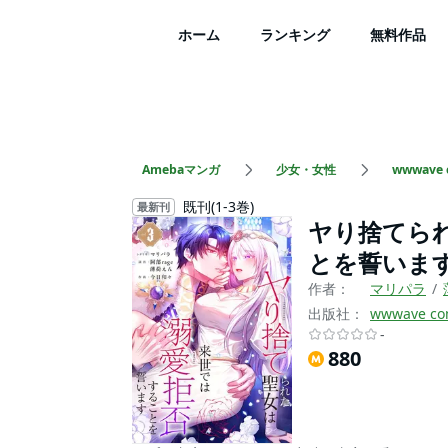
ホーム
ランキング
無料作品
Amebaマンガ
少女・女性
wwwave 
既刊(1-3巻)
最新刊
ヤり捨てら
とを誓います
作者：
マリパラ
出版社：
wwwave co
-
880