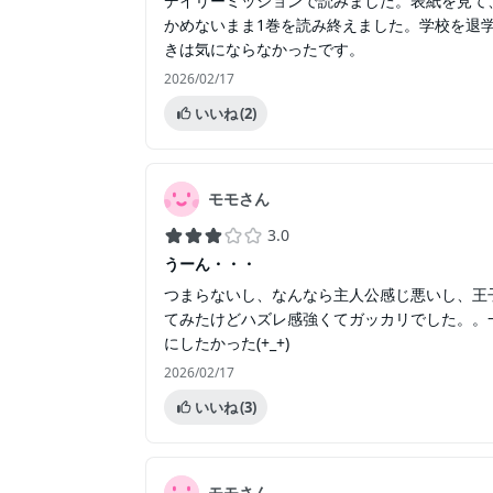
デイリーミッションで読みました。表紙を見て
かめないまま1巻を読み終えました。学校を退
きは気にならなかったです。
2026/02/17
いいね
(2)
モモさん
3.0
うーん・・・
つまらないし、なんなら主人公感じ悪いし、王
てみたけどハズレ感強くてガッカリでした。。一
にしたかった(+_+)
2026/02/17
いいね
(3)
モモさん