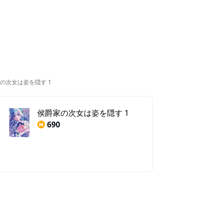
の次女は姿を隠す 1
侯爵家の次女は姿を隠す 1
690