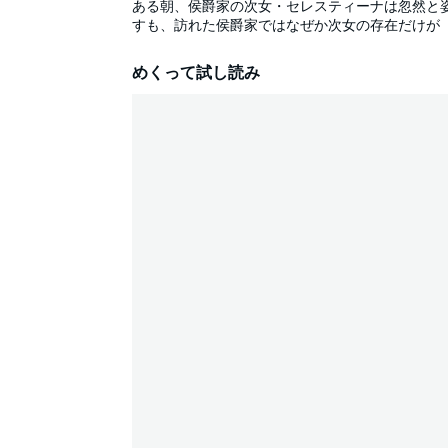
ある朝、侯爵家の次女・セレスティーナは忽然と
すも、訪れた侯爵家ではなぜか次女の存在だけが
に家族が振る舞う中、セレスが国の運命をも左右
なるのだが……。 彼女が姿を隠した理由、そして
めくって試し読み
運命を紡ぎ直す物語。