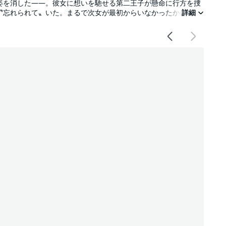
姿を消した――。彼女に想いを馳せる第二王子が懸命に行方を捜
〝忘れられて〟いた。まるで次女が最初からいなかったかのよう
詳細
する稀少な存在『ウィンダリアの雪月花』であることが明らかに
、その胸に秘めた使命とは――。これは家族に忘れられた少女が