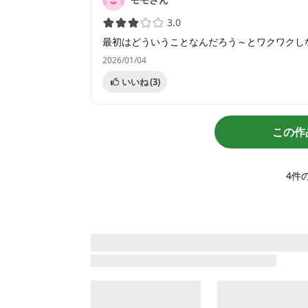
3.0
最初はどういうことなんだろう～とワクワクし
2026/01/04
いいね
(3)
この作
4
件