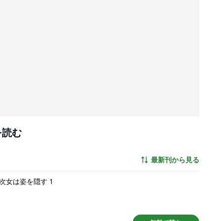
を読む
最新刊から見る
次女は姿を隠す 1