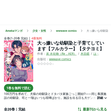
Amebaマンガ
少女・女性
wwwave comics
大っ嫌いな幼馴染と
全巻(1-20巻 完結)
4冊無料
大っ嫌いな幼馴染と子育てしてい
ます【フルカラー】【タテヨミ】
作者：
炭 水化物（Re，AER）
木目鏡
はっぴ～ま
出版社：
wwwave comics
-
1巻を無料で読む
100万円を求めて、犬猿の幼馴染とドタバタ家族ごっこ開始!?――同じ養護施
設の幼馴染、司と一瑠はいつも喧嘩ばかり。施設を出る日も大ゲンカをし
詳細
て、そのまま離れ離れになってしまう。それから10年。会社をクビになり一
文無しになった一瑠の前に現れたのは…まさかの司!?なんかやたらデカくなっ
全20巻｜完結
最新刊から見る
てるし、若手社長になってるし、しかも――子連れ!?さらに「こいつを育てた