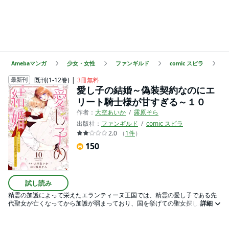
Amebaマンガ
少女・女性
ファンギルド
comic スピラ
既刊(1-12巻)
3冊無料
最新刊
愛し子の結婚～偽装契約なのにエ
リート騎士様が甘すぎる～１０
作者：
大空あいか
露原そら
出版社：
ファンギルド
comic スピラ
2.0
（
1
件
）
150
試し読み
精霊の加護によって栄えたエランティーヌ王国では、精霊の愛し子である先
代聖女が亡くなってから加護が弱まっており、国を挙げての聖女探しが行わ
詳細
れていた。幼い頃に両親を亡くした貧乏男爵令嬢のアニエスは、聖女探しに
興味もなく、唯一の家族である弟と爵位を守るために薬師の仕事に励む毎
日。 ある日、幼少期からずっと連れ添っていた花の精霊・リップルから、ア