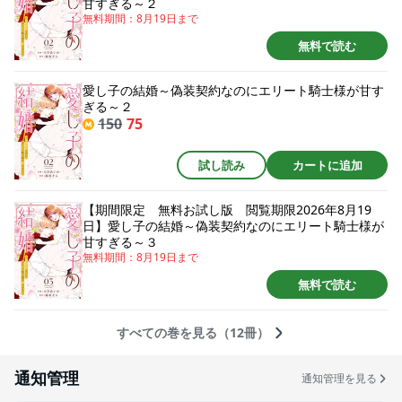
甘すぎる～２
無料期間：
8月19日
まで
無料で読む
愛し子の結婚～偽装契約なのにエリート騎士様が甘す
ぎる～２
150
75
試し読み
カートに追加
【期間限定 無料お試し版 閲覧期限2026年8月19
日】愛し子の結婚～偽装契約なのにエリート騎士様が
甘すぎる～３
無料期間：
8月19日
まで
無料で読む
すべての巻を見る（12冊）
通知管理
通知管理を見る