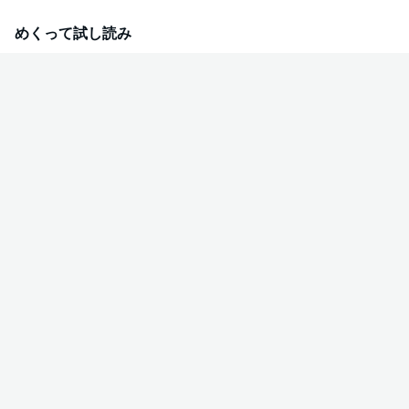
ニエスが"精霊の愛し子"であることを告げられ大パニック！？さらに、聖女
になると第二王子と結婚させられ、大聖堂に軟禁状態の生活を送ることにな
めくって試し読み
るらしく――。弟のために家を離れられないアニエスは「誰かと結婚してし
まえばいい」とひらめくが、そんなアニエスを見たディカルドが「俺がお前
を貰ってやる」と突然プロポーズしてきて――・・・！？ 貧乏令嬢（実は精
霊の愛し子）と不器用な幼馴染騎士が織り成す、ときめき必至の偽装結婚ラ
ブコメディ！