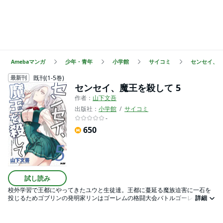
Amebaマンガ
少年・青年
小学館
サイコミ
センセイ、
既刊(1-5巻)
最新刊
センセイ、魔王を殺して 5
作者：
山下文吾
出版社：
小学館
サイコミ
-
650
試し読み
校外学習で王都にやってきたユウと生徒達。王都に蔓延る魔族迫害に一石を
投じるためゴブリンの発明家リンはゴーレムの格闘大会バトルゴーレムに参
詳細
加することに。持ち前の発想力と家族の後押しで勝ち続けるリンだったが…
一方でユウとその過去を知る黒騎士の間で生徒も巻き込む因縁が勃発してい
た…。魔王捜しに新たな展開が訪れる学園サスペンス待望の第5巻！！