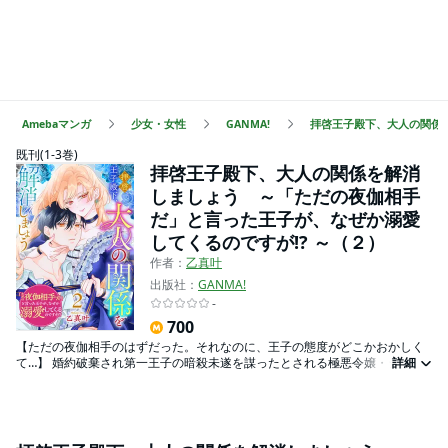
Amebaマンガ
少女・女性
GANMA!
拝啓王子殿下、大人の関係を
既刊(1-3巻)
拝啓王子殿下、大人の関係を解消
しましょう ～「ただの夜伽相手
だ」と言った王子が、なぜか溺愛
してくるのですが!? ～（２）
作者：
乙真叶
出版社：
GANMA!
-
700
【ただの夜伽相手のはずだった。それなのに、王子の態度がどこかおかしく
て…】 婚約破棄され第一王子の暗殺未遂を謀ったとされる極悪令嬢・ジャン
詳細
ヌは、第二王子・グレンの力を借りて屋敷に身を潜めることにした。最初は
嫌がっていた使用人達ともなんとか馴染み、新たな生活を始める。しかしジ
ャンヌが使用人カリマとの仲の良さげな様子に、グレンはどこか面白くなさ
そうな様子…。 一方、王妃によるグレンへの理不尽な扱いを糾弾しようと、
ジャンヌたちは城内への潜入を行う。そこでジャンヌを待ち受けていたの