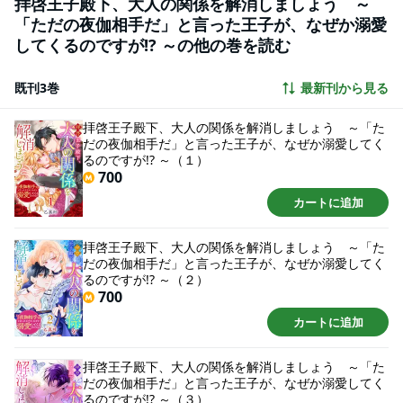
拝啓王子殿下、大人の関係を解消しましょう ～
は、王妃の横暴さとグレンとの立場の差という現実で…？ 追われた元極悪令
「ただの夜伽相手だ」と言った王子が、なぜか溺愛
嬢 × 口の悪めな溺愛第二王子の逃亡ラブストーリー・第2巻！
してくるのですが!? ～の他の巻を読む
既刊3巻
最新刊から見る
拝啓王子殿下、大人の関係を解消しましょう ～「た
だの夜伽相手だ」と言った王子が、なぜか溺愛してく
るのですが!? ～（１）
700
カートに追加
拝啓王子殿下、大人の関係を解消しましょう ～「た
だの夜伽相手だ」と言った王子が、なぜか溺愛してく
るのですが!? ～（２）
700
カートに追加
拝啓王子殿下、大人の関係を解消しましょう ～「た
だの夜伽相手だ」と言った王子が、なぜか溺愛してく
るのですが!? ～（３）