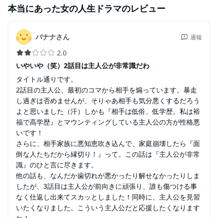
本当にあった女の人生ドラマ
のレビュー
バナナさん
通報
2.0
いやいや（笑）2話目は主人公が非常識だわ
タイトル通りです。
2話目の主人公、最初のコマから相手を煽っています。暴走
し過ぎは否めませんが、そりゃあ相手も気分悪くするだろう
よと思いました（汗）しかも『相手は低俗、低学歴。私は裕
福で高学歴』とマウンティングしている主人公の方が性格悪
いです！
さらに、相手家族に悪知恵吹き込んで、家庭崩壊したら『面
倒な人たちだから縁切り！』って。この話は『主人公が非常
識』のひと言に尽きます。
他の話も、なんだか歯切れが悪かったり解せなかったりしま
したが、3話目は主人公が前向きに頑張り、誰も傷つける事
なく仕返し出来てスカッとしました！同時に、主人公を見習
いたくなりました。こういう主人公だと応援したくなります