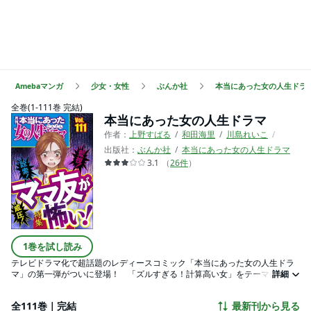
Amebaマンガ
少女・女性
ぶんか社
本当にあった女の人生ドラ
全巻(1-111巻 完結)
本当にあった女の人生ドラマ
作者：
上野すばる
和田海里
川島れいこ
宮崎明
出版社：
ぶんか社
本当にあった女の人生ドラマ
3.1
（
26
件
）
1巻を試し読み
テレビドラマ化で超話題のレディースコミック「本当にあった女の人生ドラ
マ」の第一弾がついに登場！ 「ズルすぎる！計算高い女」をテーマに集め
詳細
られた読者の仰天体験コミックを全5作品収録。姑の葬式代を安くすませよう
とする義姉の守銭奴っぷりを描いた「がめつい女」など、女たちの壮絶な人
全111巻｜完結
最新刊から見る
間模様を大特集！