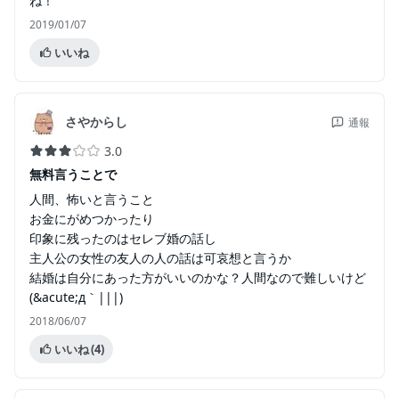
ね！
2019/01/07
いいね
さやからし
通報
3.0
無料言うことで
人間、怖いと言うこと
お金にがめつかったり
印象に残ったのはセレブ婚の話し
主人公の女性の友人の人の話は可哀想と言うか
結婚は自分にあった方がいいのかな？人間なので難しいけど
(&acute;д｀|||)
2018/06/07
いいね
(4)