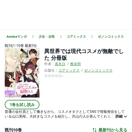
Amebaマンガ
少女・女性
コアミックス
ゼノンコミックス
既刊(1-10巻 最新刊)
異世界では現代コスメが無敵でし
た 分冊版
作者：
真冬日
椎名明
出版社：
コアミックス
ゼノンコミックス
-
1巻を試し読み
普通の会社員として働きながら、コスメオタクとしてSNSで情報発信をして
いる山口美桜。大好きなコスメを紹介し、沢山の人が喜んでくれることが
詳細
日々の生きがいだったが、ある日、異世界に転移してしまう…!! コスメのない
世界に絶望しかけていたが、異世界の神を名乗る人物からスキル【コスメシ
既刊10巻
最新刊から見る
ョップ】を授けられる。それは、現代のコスメを自由に購入できるスキルだ