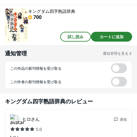
チングさせた四字熟語131語をワクワクしながら学べます。熟語の意味は簡
潔でやさしく、シーンを説明する例文をそえて実用的に。お子さまも読みや
キングダム四字熟語辞典
すいよう本文は総ルビとなっています。【熟語の例】一騎当千（いっきとう
700
せん）…ひとりで大人数と同じ価値「飛信隊の信はひと振りで反乱軍をけち
らし、一騎当千の活躍を見せた。」威風堂堂（いふうどうどう）…圧倒され
るぐらい立派「王騎将軍は威風堂堂と兵士たちの前を馬で進み、軍の士気を
上げた。」あの場面に、あの四字熟語。妥当？意外？な組み合わせで原作フ
試し読み
カートに追加
ァンもたっぷり楽しめます。
通知管理
通知管理を見る
この作品の新刊情報を受け取る
この作者の新刊情報を受け取る
キングダム四字熟語辞典
のレビュー
ヒロさん
通報
5.0