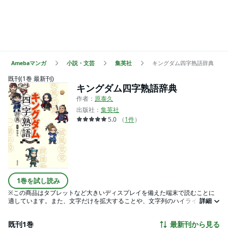
Amebaマンガ
小説・文芸
集英社
キングダム四字熟語辞典
既刊(1巻 最新刊)
キングダム四字熟語辞典
作者：
原泰久
出版社：
集英社
5.0
（
1
件
）
1巻を試し読み
※この商品はタブレットなど大きいディスプレイを備えた端末で読むことに
適しています。また、文字だけを拡大することや、文字列のハイライト、検
詳細
索、辞書の参照、引用などの機能が使用できません。大ヒットコミックス
『キングダム』の児童向け図書として、四字熟語辞典が登場！ 「一騎当
既刊1巻
最新刊から見る
千」「威風堂堂」「天下無敵」「電光石火」…etc. 原作の名場面カットにマッ