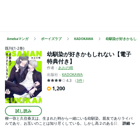
Amebaマンガ
ボーイズラブ
KADOKAWA
幼馴染が好きかもしれ
既刊(1-2巻)
幼馴染が好きかもしれない【電子
特典付き】
作者：
あおの晴
出版社：
KADOKAWA
4.3
（
3
件
）
1,200
試し読み
柳一弥と久住春太は、生まれた時から一緒にいる幼馴染。親友でありライバ
ルであり、お互いのことは知り尽くしている。しかし高２のある日、彼女に
詳細
フラれた一弥をからかうように春太が言った「一弥 セックス下手そ～」の言
葉をきっかけに、二人の関係に大きな変化が・・・・・・！？【電子特典：
描き下ろし漫画7P】