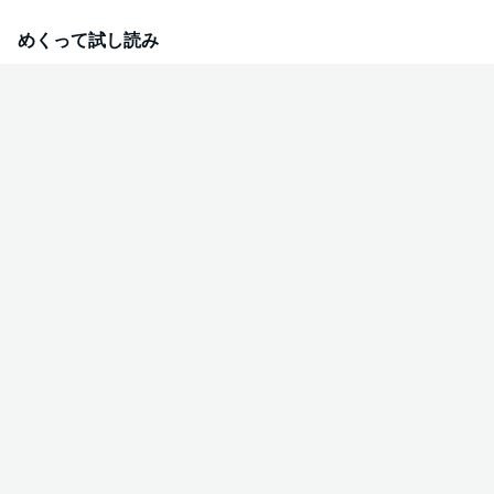
んでいると、そこには目を疑う光景が…!? 人もモノも、「全て」がリサイク
ルされるマンションの秘密へ迫る！ 奇想天外SF冒険譚！
めくって試し読み