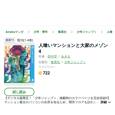
Amebaマンガ
少年・青年
集英社
少年ジャンプ＋
人喰
既刊(1-4巻)
最新刊
人喰いマンションと大家のメゾン
4
作者：
田中空
あきま
出版社：
集英社
少年ジャンプ＋
-
722
試し読み
【デジタル版限定！「少年ジャンプ＋」掲載時のカラーページを完全収録!!】
マンション最古のパソコンの出所を知るため、闇市フロアを訪れたメゾンと
詳細
MUSHI。詳しい情報を知る売り主を捜す2人の前に、フロアを取り仕切る恐
ろしい存在“闇市頭”が…!? 新たな仲間の手を借りながら立ち向かい、さらな
る深層“発掘エリア”へとたどり着いた二人。どこまでも続く不思議な空間を進