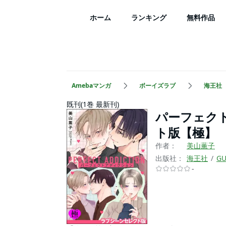
ホーム
ランキング
無料作品
Amebaマンガ
ボーイズラブ
海王社
既刊(1巻 最新刊)
パーフェク
ト版【極】
作者：
美山薫子
出版社：
海王社
GU
-