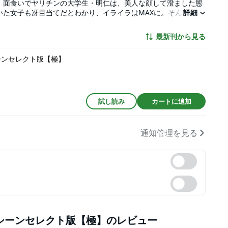
」面食いでヤリチンの大学生・明仁は、美人な顔して澄ました態
いた女子も冴目当てだとわかり、イライラはMAXに。そんな時、
詳細
明仁。実はゲイでネコだが気持ちよくなれない悩みを明かす冴は
は冴を強引に押し倒すが、予想外に感じまくる冴に抑えがきかな
最新刊から見る
ディクション』『パーフェクトアディクション2』『パーフェクトア
したものです。 重複購入にご注意下さい。
ーンセレクト版【極】
試し読み
カートに追加
通知管理を見る
シーンセレクト版【極】
のレビュー