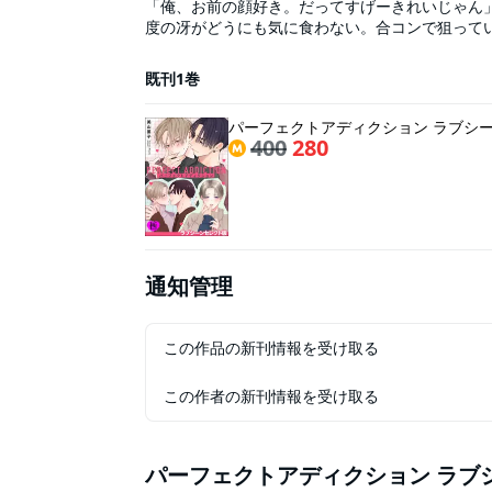
「俺、お前の顔好き。だってすげーきれいじゃん
度の冴がどうにも気に食わない。合コンで狙って
ホテル街で冴が男と揉めているところに遭遇した
普段とは打って変わって隙だらけ。煽られた明仁
既刊1巻
くなり――!?※本電子書籍は 『パーフェクトア
ディクション3』をオトナ向けに一部改訂し、抜粋
パーフェクトアディクション ラブシ
400
280
通知管理
この作品の新刊情報を受け取る
この作者の新刊情報を受け取る
パーフェクトアディクション ラブ