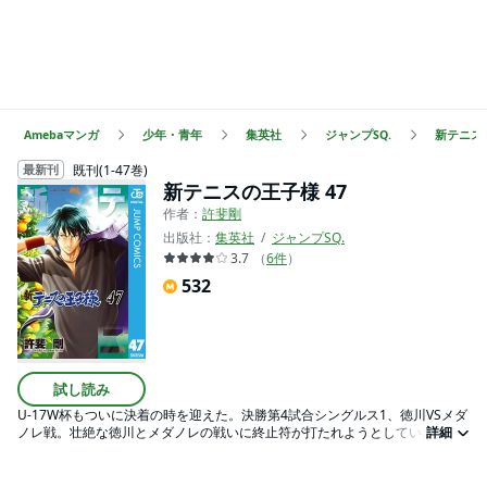
Amebaマンガ
少年・青年
集英社
ジャンプSQ.
新テニス
既刊(1-47巻)
最新刊
新テニスの王子様 47
作者：
許斐剛
出版社：
集英社
ジャンプSQ.
3.7
（
6
件
）
532
試し読み
U-17W杯もついに決着の時を迎えた。決勝第4試合シングルス1、徳川VSメダ
ノレ戦。壮絶な徳川とメダノレの戦いに終止符が打たれようとしていた。接
詳細
戦を制し、栄光をつかむのは、はたしてどちらなのか……!?