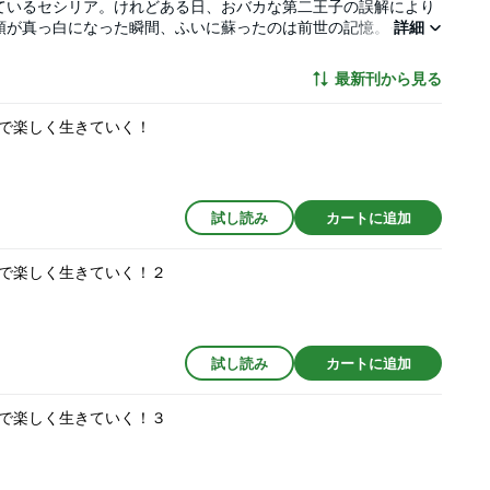
ているセシリア。けれどある日、おバカな第二王子の誤解により
頭が真っ白になった瞬間、ふいに蘇ったのは前世の記憶。それ
詳細
。悩んでいても仕方ないし、ここを楽園にしちゃいましょう！
したり、便利アイテムを作ったり。前世の知識と超強力な魔法
最新刊から見る
仲良くなり、楽しい日々を過ごす。一方、王宮ではセシリアがい
がて彼女を連れ戻すための計画まで動き始めて……？
で楽しく生きていく！
試し読み
カートに追加
で楽しく生きていく！２
試し読み
カートに追加
で楽しく生きていく！３