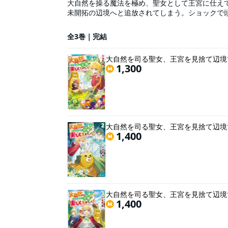
大自然を操る魔法を極め、聖女として王宮に仕え
未開拓の辺境へと追放されてしまう。ショックで
は、日本で家電の開発をしていた頃のものだった
そう思い立ったセシリアは美味しい果物を生み出
全3巻｜完結
で、辺境を大開拓!! ユニークなもふもふ達とも
ないことによる問題がいくつも発生していた。や
大自然を司る聖女、王宮を見捨て辺境
1,300
大自然を司る聖女、王宮を見捨て辺境
1,400
大自然を司る聖女、王宮を見捨て辺境
1,400