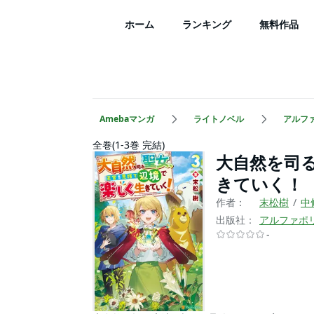
ホーム
ランキング
無料作品
Amebaマンガ
ライトノベル
アルフ
全巻(1-3巻 完結)
大自然を司
きていく！
作者：
末松樹
中
出版社：
アルファポ
-