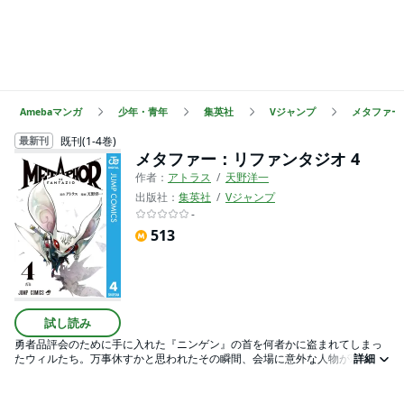
Amebaマンガ
少年・青年
集英社
Vジャンプ
メタファー
既刊(1-4巻)
最新刊
メタファー：リファンタジオ 4
作者：
アトラス
天野洋一
出版社：
集英社
Vジャンプ
-
513
試し読み
勇者品評会のために手に入れた『ニンゲン』の首を何者かに盗まれてしまっ
たウィルたち。万事休すかと思われたその瞬間、会場に意外な人物が現れて
詳細
――…。“願わくば…数多の歪んだ偏見と因習を払い…どうか真実をもってこの
国を御導き下さい” そして発表された、競技会の次なる題目とは!?