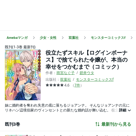
Amebaマンガ
少女・女性
双葉社
モンスターコミックスf
既刊(1-3巻 最新刊)
役立たずスキル【ログインボーナ
ス】で捨てられた令嬢が、本当の
幸せをつかむまで（コミック）
作者：
雨宮なぐ子
碧井ウタ
出版社：
双葉社
モンスターコミックスf
4.6
（
7
件
）
妹に婚約者を奪われ失意の底に落ちるジョアンナ。 そんなジョアンナの元に
リネハン辺境伯家のヴィンセントとの新たな婚約話が舞い込む。 役立たずス
詳細
キルといわれた【ログインボーナス】の開花、美麗な次期辺境伯ヴィンセン
トやその家族から受ける溺愛―― 不憫令嬢ジョアンナが本当の幸せを見つけ
既刊3巻
最新刊から見る
る甘々ファンタジーが始まる!!