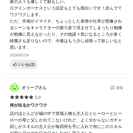
家の人々も優しくて頼もしい。
ログインボーナスという設定もとても面白いです！読んでて
ワクワクします。
ただ、作画がイマイチ。ちょっとした表情や仕草が想像され
るシーンをキャラクターの後ろ姿で済ませてしまったり抱擁
が抱擁に見えなかったり、その他諸々気になるところが多く
綺麗さも足りないので、今後はもう少し頑張って欲しいなと
思います。
2026/05/24
いいね
(2)
オリーブさん
通報
5.0
何が出るかワクワク
話のほとんどが城の中で登場人物も主人公とヒーローとヒー
ローの母と父しか出てこないけれど、よく分からないガチャ
回しがスキルの主人公が毎回何を手に入れて何にこのスキル
が役に立つのかワクワクしながら読みました。