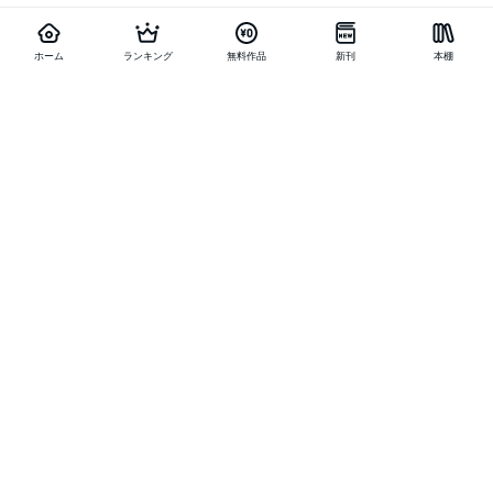
ホーム
ランキング
無料作品
新刊
本棚
他の作品を探す
メニュー
ランキング
新刊
キャンペーン
特集
SALE
編集部PICK UP
無料連載
無料作品